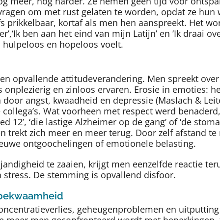
 meer, nog harder. Ze nemen geen tijd voor ontspa
 vragen om met rust gelaten te worden, opdat ze hun 
s prikkelbaar, kortaf als men hen aanspreekt. Het word
meer’,‘Ik ben aan het eind van mijn Latijn’ en ‘Ik draai
ch hulpeloos en hopeloos voelt.
en opvallende attitudeverandering. Men spreekt over ‘
ls onplezierig en zinloos ervaren. Erosie in emoties: h
 door angst, kwaadheid en depressie (Maslach & Leite
 collega’s. Wat voorheen met respect werd benaderd,
d 12’, ‘die lastige Alzheimer op de gang’ of ‘de sto
en trekt zich meer en meer terug. Door zelf afstand 
nieuwe ontgoochelingen of emotionele belasting.
 vijandigheid te zaaien, krijgt men eenzelfde reactie t
 stress. De stemming is opvallend disfoor.
ke bekwaamheid
oncentratieverlies, geheugenproblemen en uitputting 
 meer men geconfronteerd wordt met beperkingen, fou