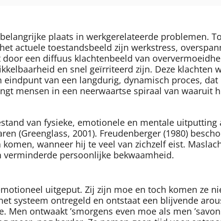
 belangrijke plaats in werkgerelateerde problemen. T
 het actuele toestandsbeeld zijn werkstress, overspa
door een diffuus klachtenbeeld van oververmoeidheid
rikkelbaarheid en snel geïrriteerd zijn. Deze klachte
 een eindpunt van een langdurig, dynamisch proces, dat
rengt mensen in een neerwaartse spiraal van waaruit 
tand van fysieke, emotionele en mentale uitputting 
aren (Greenglass, 2001). Freudenberger (1980) besch
komen, wanneer hij te veel van zichzelf eist. Maslach
 en verminderde persoonlijke bekwaamheid.
motioneel uitgeput. Zij zijn moe en toch komen ze nie
het systeem ontregeld en ontstaat een blijvende arou
ie. Men ontwaakt ’smorgens even moe als men ’savond