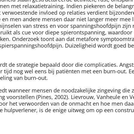
 met relaxatietraining. Indien piekeren de belangrijk
t verwoestende invloed op relaties verdient bijzonde
ie en men andere mensen daar niet langer meer mee la
hijnselen van stress en voor spanningshoofdpijn zijn r
uikt als cue voor diepe spierontspanning, waardoor
oken. Onderzoek toont aan dat metafore symptoomtr
p spierspanningshoofdpijn. Duizeligheid wordt goed b
wordt de strategie bepaald door die complicaties. Ang
r tijd nog wel eens bij patiënten met een burn-out. E
eling van burn-out.
edt wanneer mensen de noodzakelijke zingeving die z
ng voorstellen (Pines, 2002). Lievrouw, Vanheule en V
e voor het verwoorden van de onmacht en hoe men da
e hulpverlener, is de enige uitweg om op een constr