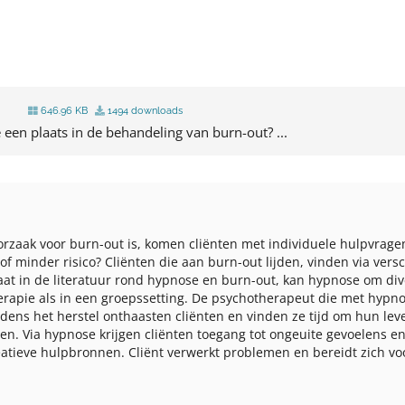
646.96 KB
1494 downloads
 een plaats in de behandeling van burn-out? ...
rzaak voor burn-out is, komen cliënten met individuele hulpvragen i
of minder risico? Cliënten die aan burn-out lijden, vinden via ver
hiaat in de literatuur rond hypnose en burn-out, kan hypnose om d
erapie als in een groepssetting. De psychotherapeut die met hypno
jdens het herstel onthaasten cliënten en vinden ze tijd om hun leve
eren. Via hypnose krijgen cliënten toegang tot ongeuite gevoelens
reatieve hulpbronnen. Cliënt verwerkt problemen en bereidt zich 