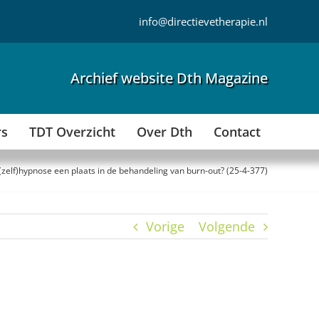
info@directievetherapie.nl
Archief website Dth Magazine
rs
TDT Overzicht
Over Dth
Contact
(zelf)hypnose een plaats in de behandeling van burn-out? (25-4-377)
Vorige
Volgende