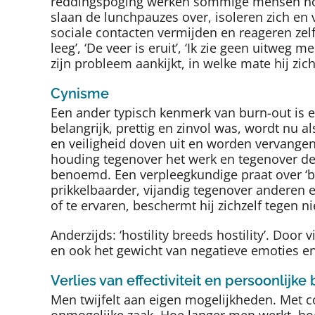
reddingspoging werken sommige mensen nog
slaan de lunchpauzes over, isoleren zich en
sociale contacten vermijden en reageren zelf
leeg’, ‘De veer is eruit’, ‘Ik zie geen uitweg 
zijn probleem aankijkt, in welke mate hij zi
Cynisme
Een ander typisch kenmerk van burn-out is e
belangrijk, prettig en zinvol was, wordt nu a
en veiligheid doven uit en worden vervangen
houding tegenover het werk en tegenover de
benoemd. Een verpleegkundige praat over ‘be
prikkelbaarder, vijandig tegenover anderen 
of te ervaren, beschermt hij zichzelf tegen 
Anderzijds: ‘hostility breeds hostility’. Door
en ook het gewicht van negatieve emoties en
Verlies van effectiviteit en persoonlij
Men twijfelt aan eigen mogelijkheden. Met c
onmogelijke zaak. Hoe langer men werkt, hoe