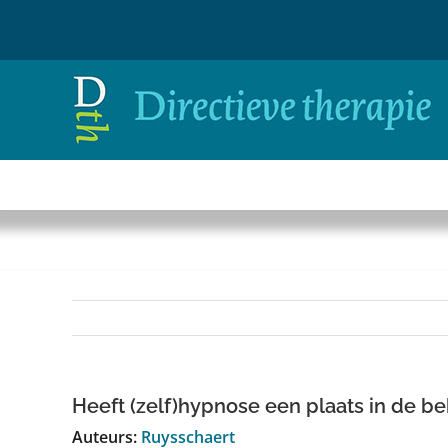
Ga
naar
inhoud
Heeft (zelf)hypnose een plaats in de b
Auteurs:
Ruysschaert