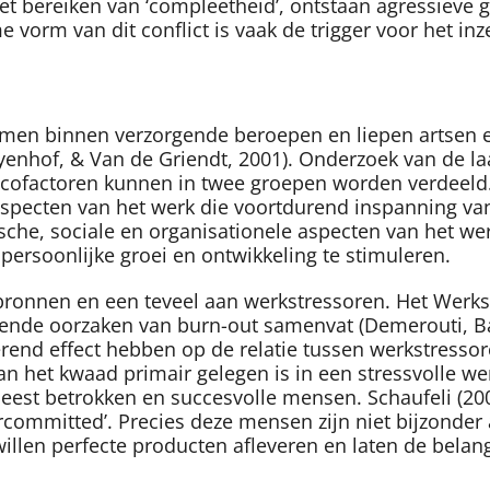
et bereiken van ‘compleetheid’, ontstaan agressieve g
me vorm van dit conflict is vaak de trigger voor het in
omen binnen verzorgende beroepen en liepen artsen en
enhof, & Van de Griendt, 2001). Onderzoek van de laa
sicofactoren kunnen in twee groepen worden verdeeld. 
aspecten van het werk die voortdurend inspanning va
sche, sociale en organisationele aspecten van het we
persoonlijke groei en ontwikkeling te stimuleren.
iebronnen en een teveel aan werkstressoren. Het Wer
ende oorzaken van burn-out samenvat (Demerouti, Bak
end effect hebben op de relatie tussen werkstressor
an het kwaad primair gelegen is in een stressvolle wer
meest betrokken en succesvolle mensen. Schaufeli (2
rcommitted’. Precies deze mensen zijn niet bijzonder 
illen perfecte producten afleveren en laten de bela