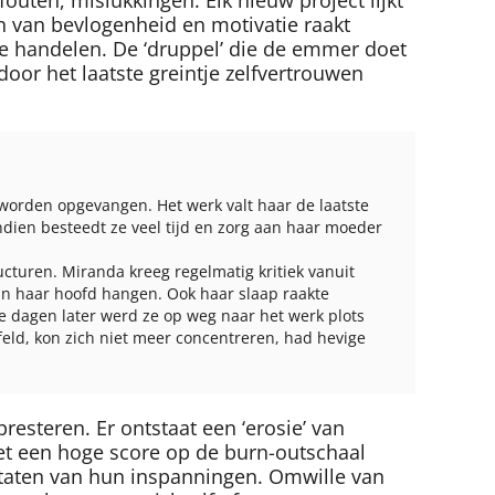
on van bevlogenheid en motivatie raakt
e handelen. De ‘druppel’ die de emmer doet
rdoor het laatste greintje zelfvertrouwen
 worden opgevangen. Het werk valt haar de laatste
dien besteedt ze veel tijd en zorg aan haar moeder
cturen. Miranda kreeg regelmatig kritiek vanuit
 in haar hoofd hangen. Ook haar slaap raakte
ele dagen later werd ze op weg naar het werk plots
jfeld, kon zich niet meer concentreren, had hevige
esteren. Er ontstaat een ‘erosie’ van
et een hoge score op de burn-outschaal
ltaten van hun inspanningen. Omwille van