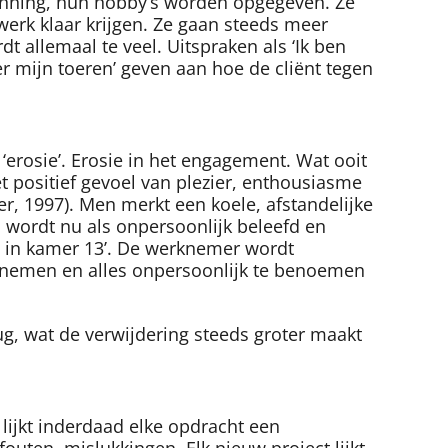
nning, hun hobby’s worden opgegeven. Ze
werk klaar krijgen. Ze gaan steeds meer
t allemaal te veel. Uitspraken als ‘Ik ben
 over mijn toeren’ geven aan hoe de cliënt tegen
erosie’. Erosie in het engagement. Wat ooit
et positief gevoel van plezier, enthousiasme
r, 1997). Men merkt een koele, afstandelijke
 wordt nu als onpersoonlijk beleefd en
ma in kamer 13’. De werknemer wordt
te nemen en alles onpersoonlijk te benoemen
erug, wat de verwijdering steeds groter maakt
lijkt inderdaad elke opdracht een
ten, mislukkingen. Elk nieuw project lijkt