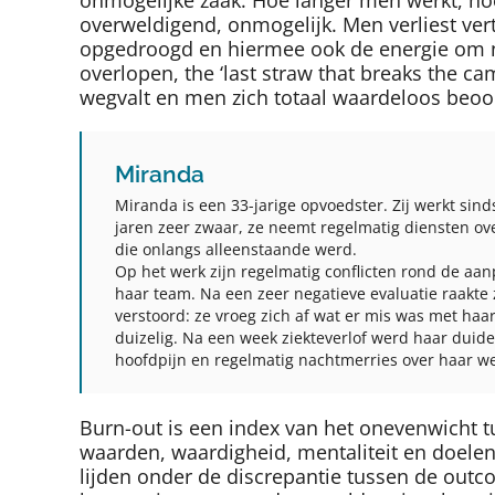
overweldigend, onmogelijk. Men verliest vert
opgedroogd en hiermee ook de energie om ni
overlopen, the ‘last straw that breaks the cam
wegvalt en men zich totaal waardeloos beoo
Miranda
Miranda is een 33-jarige opvoedster. Zij werkt sin
jaren zeer zwaar, ze neemt regelmatig diensten ov
die onlangs alleenstaande werd.
Op het werk zijn regelmatig conflicten rond de aa
haar team. Na een zeer negatieve evaluatie raakte
verstoord: ze vroeg zich af wat er mis was met haar
duizelig. Na een week ziekteverlof werd haar duidel
hoofdpijn en regelmatig nachtmerries over haar we
Burn-out is een index van het onevenwicht tu
waarden, waardigheid, mentaliteit en doele
lijden onder de discrepantie tussen de out