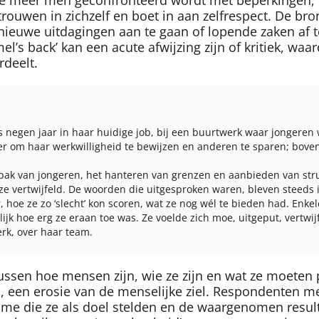
rouwen in zichzelf en boet in aan zelfrespect. De br
euwe uitdagingen aan te gaan of lopende zaken af t
el’s back’ kan een acute afwijzing zijn of kritiek, waa
rdeelt.
ds negen jaar in haar huidige job, bij een buurtwerk waar jongeren
er om haar werkwilligheid te bewijzen en anderen te sparen; boven
npak van jongeren, het hanteren van grenzen en aanbieden van stru
 ze vertwijfeld. De woorden die uitgesproken waren, bleven steeds
, hoe ze zo ‘slecht’ kon scoren, wat ze nog wél te bieden had. Enk
ijk hoe erg ze eraan toe was. Ze voelde zich moe, uitgeput, vertwi
rk, over haar team.
ssen hoe mensen zijn, wie ze zijn en wat ze moeten pr
n, een erosie van de menselijke ziel. Respondenten m
come die ze als doel stelden en de waargenomen resu