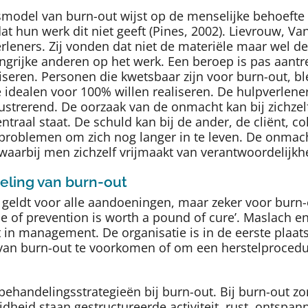
smodel van burn-out wijst op de menselijke behoefte 
 hun werk dit niet geeft (Pines, 2002). Lievrouw, V
leners. Zij vonden dat niet de materiële maar wel de 
grijke anderen op het werk. Een beroep is pas aantrek
aliseren. Personen die kwetsbaar zijn voor burn-out, b
e idealen voor 100% willen realiseren. De hulpverlener
frustrerend. De oorzaak van de onmacht kan bij zichzel
ntraal staat. De schuld kan bij de ander, de cliënt, 
n problemen om zich nog langer in te leven. De onma
waarbij men zichzelf vrijmaakt van verantwoordelijkh
eling van burn-out
 geldt voor alle aandoeningen, maar zeker voor burn-
e of prevention is worth a pound of cure’. Maslach en
 in management. De organisatie is in de eerste plaat
 van burn-out te voorkomen of om een herstelprocedu
behandelingsstrategieën bij burn-out. Bij burn-out z
heid staan gestructureerde activiteit, rust, ontspann