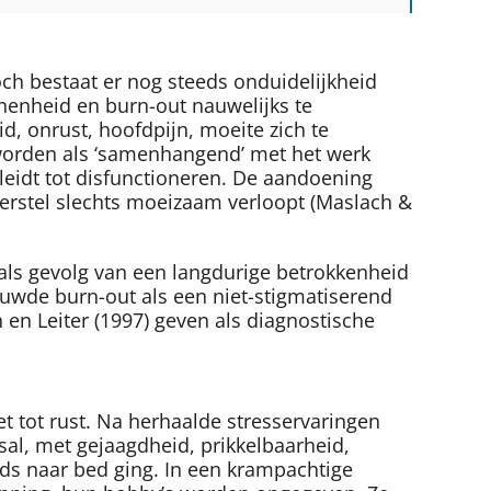
och bestaat er nog steeds onduidelijkheid
nnenheid en burn-out nauwelijks te
, onrust, hoofdpijn, moeite zich te
n worden als ‘samenhangend’ met het werk
 leidt tot disfunctioneren. De aandoening
herstel slechts moeizaam verloopt (Maslach &
als gevolg van een langdurige betrokkenheid
ouwde burn-out als een niet-stigmatiserend
 en Leiter (1997) geven als diagnostische
t tot rust. Na herhaalde stresservaringen
sal, met gejaagdheid, prikkelbaarheid,
s naar bed ging. In een krampachtige