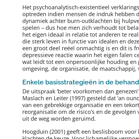
Het psychoanalytisch-existentieel verklaring
optreden indien mensen de indruk hebben dat
dynamiek achter burn-outklachten bij hulpver
spelen – dus hoe men zich verhoudt tot belan
het eigen ideaal in relatie tot anderen te re
die sterk leven in functie van idealen en dez
een groot deel reëel onmachtig is en dit is 
depressieve reactie waarin het eigen falen ce
wat leidt tot een onpersoonlijke houding e
omgeving, de organisatie, de maatschappij, 
Enkele basisstrategieën in de behand
De uitspraak ‘beter voorkomen dan genezen’
Maslach en Leiter (1997) gesteld dat ‘an ounc
van een gebrekkige organisatie en een tekort
reorganisatie om de risico’s en de gevolgen
uit de weg worden geruimd.
Hoogduin (2001) geeft een beslisboom voor 
klachten de keuze. Voor lichamelijke vermoeid