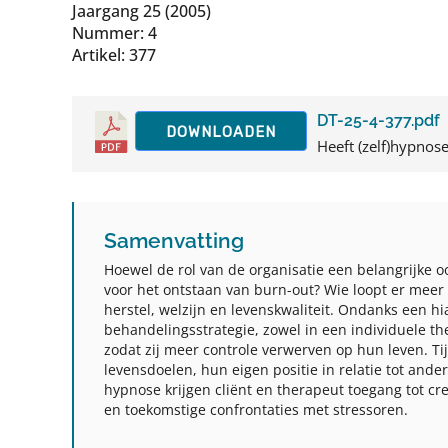
Jaargang 25 (2005)
Nummer: 4
Artikel: 377
DT-25-4-377.pdf
DOWNLOADEN
Heeft (zelf)hypnose
Samenvatting
Hoewel de rol van de organisatie een belangrijke oo
voor het ontstaan van burn-out? Wie loopt er meer 
herstel, welzijn en levenskwaliteit. Ondanks een 
behandelingsstrategie, zowel in een individuele th
zodat zij meer controle verwerven op hun leven. Ti
levensdoelen, hun eigen positie in relatie tot and
hypnose krijgen cliënt en therapeut toegang tot c
en toekomstige confrontaties met stressoren.