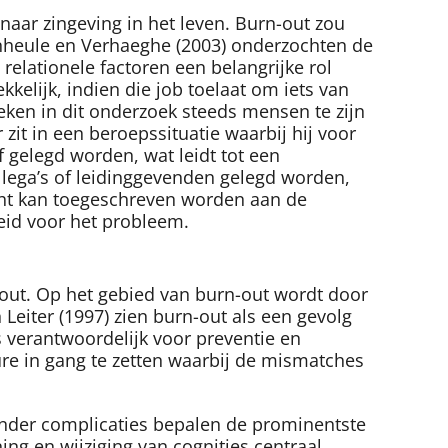
naar zingeving in het leven. Burn-out zou
anheule en Verhaeghe (2003) onderzochten de
relationele factoren een belangrijke rol
kelijk, indien die job toelaat om iets van
leken in dit onderzoek steeds mensen te zijn
 zit in een beroepssituatie waarbij hij voor
f gelegd worden, wat leidt tot een
collega’s of leidinggevenden gelegd worden,
cht kan toegeschreven worden aan de
eid voor het probleem.
out. Op het gebied van burn-out wordt door
 Leiter (1997) zien burn-out als een gevolg
s verantwoordelijk voor preventie en
re in gang te zetten waarbij de mismatches
onder complicaties bepalen de prominentste
ing en wijziging van cognities centraal.