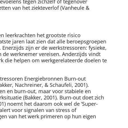
evoelens tegen zichzelf of tegenover
zetten van het ziekteverlof (Vanheule &
 leerkrachten het grootste risico
tste jaren laat zien dat alle beroepsgroepen
Enerzijds zijn er de werkstressoren: fysieke,
n de werknemer vereisen. Anderzijds vindt
rk die helpen om werkgerelateerde doelen te
kstressoren Energiebronnen Burn-out
ker, Nachreiner, & Schaufeli, 2001).
en en burn-out, maar voor stabiele en
ksituatie (Bakker, 2001). Burn-out doet zich
001) noemt het daarom ook wel de ‘Super-
alert voor signalen van stress of
ngen van het werk primeren op hun eigen