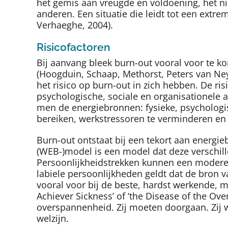
het gemis aan vreugde en voldoening, het ni
anderen. Een situatie die leidt tot een extre
Verhaeghe, 2004).
Risicofactoren
Bij aanvang bleek burn-out vooral voor te k
(Hoogduin, Schaap, Methorst, Peters van Ney
het risico op burn-out in zich hebben. De ri
psychologische, sociale en organisationele 
men de energiebronnen: fysieke, psychologi
bereiken, werkstressoren te verminderen en 
Burn-out ontstaat bij een tekort aan energ
(WEB-)model is een model dat deze verschill
Persoonlijkheidstrekken kunnen een moderer
labiele persoonlijkheden geldt dat de bron v
vooral voor bij de beste, hardst werkende, 
Achiever Sickness’ of ‘the Disease of the Ove
overspannenheid. Zij moeten doorgaan. Zij w
welzijn.