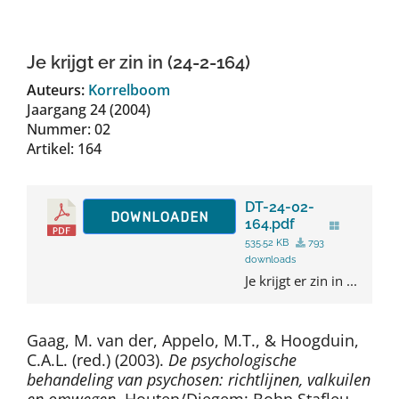
Auteurs
Je krijgt er zin in (24-2-164)
TDT Overzicht
Auteurs:
Korrelboom
Jaargang 24 (2004)
Nummer: 02
Over Dth
Artikel: 164
Contact
DT-24-02-
DOWNLOADEN
164.pdf
535.52 KB
793
downloads
Je krijgt er zin in ...
Gaag, M. van der, Appelo, M.T., & Hoogduin,
C.A.L. (red.) (2003).
De psychologische
behandeling van psychosen: richtlijnen, valkuilen
en omwegen.
Houten/Diegem: Bohn Stafleu