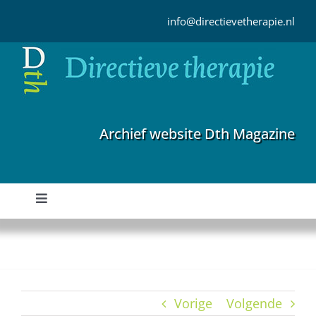
Ga
naar
info@directievetherapie.nl
inhoud
Archief website Dth Magazine
Toggle
Navigation
Home
Archief
Vorige
Volgende