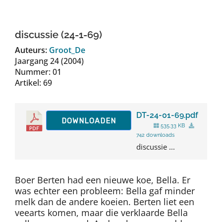
Auteurs
discussie (24-1-69)
TDT Overzicht
Auteurs:
Groot_De
Jaargang 24 (2004)
Nummer: 01
Over Dth
Artikel: 69
Contact
DT-24-01-69.pdf
DOWNLOADEN
535.33 KB
742 downloads
discussie ...
Boer Berten had een nieuwe koe, Bella. Er
was echter een probleem: Bella gaf minder
melk dan de andere koeien. Berten liet een
veearts komen, maar die verklaarde Bella