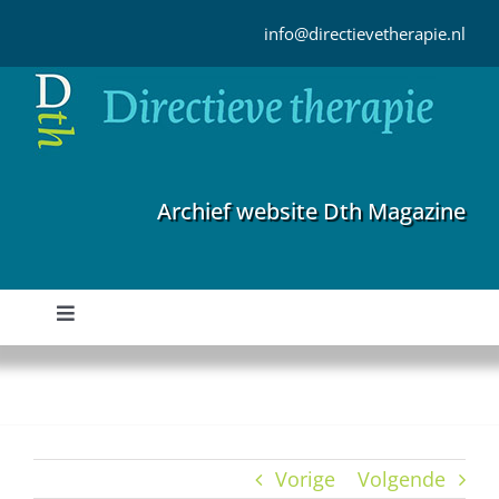
Ga
naar
info@directievetherapie.nl
inhoud
Archief website Dth Magazine
Toggle
Navigation
Home
Archief
Vorige
Volgende