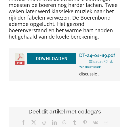
moesten de boeren nog harder lachen. Twee
weken later werd klassieke muziek naar het
rijk der fabelen verwezen. De Boerenbond
ademde opgelucht. Het gezond
boerenverstand en het warme hart hadden
het gehaald van de koele berekening.
DT-24-01-69.pdf
DOWNLOADEN
535.33 KB
742 downloads
discussie ...
Deel dit artikel met collega's
Facebook
X
Reddit
LinkedIn
WhatsApp
Tumblr
Pinterest
Vk
E-
mail