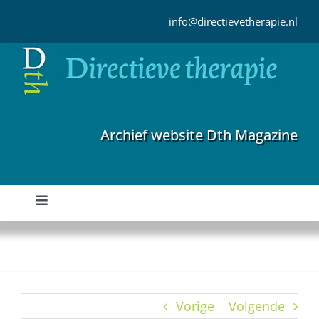
Ga
naar
info@directievetherapie.nl
inhoud
Archief website Dth Magazine
Toggle
Navigation
Home
Archief
Vorige
Volgende