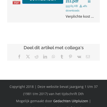
211.pdf
593.65 KB
481
downloads
Verplichte kost ...
Deel dit artikel met collega's
Facebook
X
Reddit
LinkedIn
WhatsApp
Tumblr
Pinterest
Vk
E-
mail
Copyright 2018 | Deze website bevat jaargang 1 t/m 37
(1981 t/m 2017) van het tijdschrift Dth
Mogelijk gemaakt door
Gedachten Uitpluizen
|