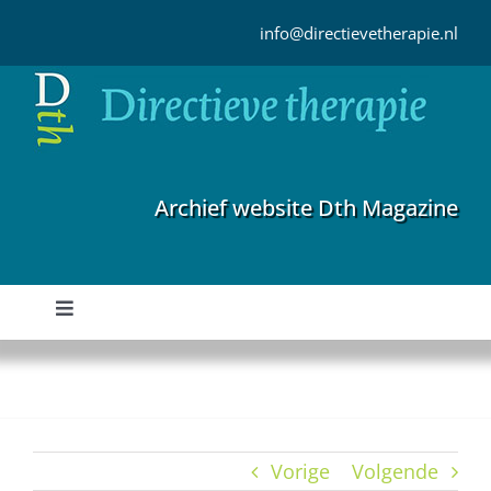
Ga
naar
info@directievetherapie.nl
inhoud
Archief website Dth Magazine
Toggle
Navigation
Home
Archief
Vorige
Volgende