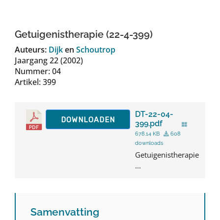
Auteurs
Getuigenistherapie (22-4-399)
TDT Overzicht
Auteurs:
Dijk
en
Schoutrop
Jaargang 22 (2002)
Nummer: 04
Over Dth
Artikel: 399
Contact
DT-22-04-
DOWNLOADEN
399.pdf
678.14 KB
608
downloads
Getuigenistherapie
...
Samenvatting