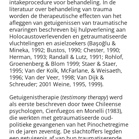
intakeprocedure voor behandeling. In de
literatuur over behandeling van trauma
worden de therapeutische effecten van het
afleggen van getuigenissen van traumatische
ervaringen beschreven bij hulpverlening aan
Holocaustoverlevenden en getraumatiseerde
vluchtelingen en asielzoekers (Başoğlu &
Mineka, 1992; Bustos, 1990; Chester, 1990;
Herman, 1993; Randall & Lutz, 1991; Rohlof,
Groenenberg & Blom 1999; Staer & Staer,
1995; Van der Kolk, McFarlane, & Weisaeth,
1996; Van der Veer, 1998; Van Dijk &
Schreuder; 2001 Weine, 1995, 1999).
Getuigenistherapie (
testimony therapy
) werd
als eerste beschreven door twee Chileense
psychologen, Cienfuegos en Monelli (1983),
die werkten met getraumatiseerde oud-
politieke gevangenen van het Pinochetregime
in de jaren zeventig. De slachtoffers legden
een getuigenis af van hun traumatiserende