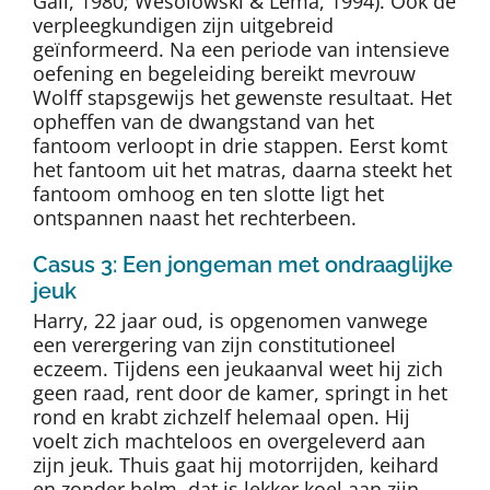
Gall, 1980; Wesolowski & Lema, 1994). Ook de
verpleegkundigen zijn uitgebreid
geïnformeerd. Na een periode van intensieve
oefening en begeleiding bereikt mevrouw
Wolff stapsgewijs het gewenste resultaat. Het
opheffen van de dwangstand van het
fantoom verloopt in drie stappen. Eerst komt
het fantoom uit het matras, daarna steekt het
fantoom omhoog en ten slotte ligt het
ontspannen naast het rechterbeen.
Casus 3: Een jongeman met ondraaglijke
jeuk
Harry, 22 jaar oud, is opgenomen vanwege
een verergering van zijn constitutioneel
eczeem. Tijdens een jeukaanval weet hij zich
geen raad, rent door de kamer, springt in het
rond en krabt zichzelf helemaal open. Hij
voelt zich machteloos en overgeleverd aan
zijn jeuk. Thuis gaat hij motorrijden, keihard
en zonder helm, dat is lekker koel aan zijn