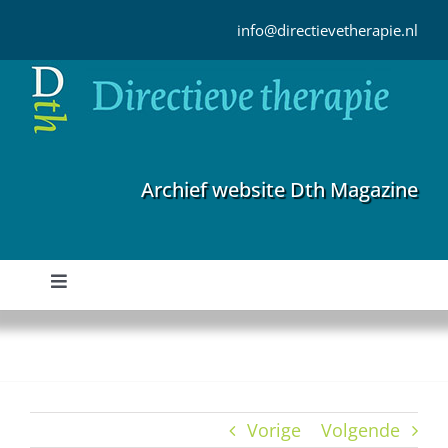
Ga
naar
info@directievetherapie.nl
inhoud
Archief website Dth Magazine
Toggle
Navigation
Home
Archief
Vorige
Volgende