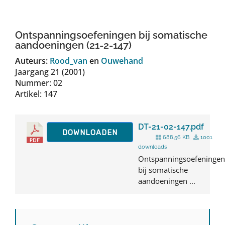
Auteurs
Ontspanningsoefeningen bij somatische
TDT Overzicht
aandoeningen (21-2-147)
Auteurs:
Rood_van
en
Ouwehand
Jaargang 21 (2001)
Over Dth
Nummer: 02
Artikel: 147
Contact
DT-21-02-147.pdf
DOWNLOADEN
688.56 KB
1001
downloads
Ontspanningsoefeningen
bij somatische
aandoeningen ...