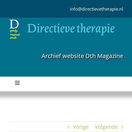
Ga
naar
info@directievetherapie.nl
inhoud
Archief website Dth Magazine
Toggle
Navigation
Home
Archief
Vorige
Volgende