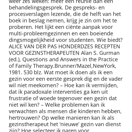
weer zes weken: meer een reünie dan een
behandelingsgesprek. De gespreks- en
procesverslagen lezende, die de helft van het
boek in beslag nemen, krijg je zin om het te
proberen. Het lijkt een ciënte aanpak voor
multi-probleemgezinnen en een boeiende
dingsmogelijkheid voor studenten. Wie biedt?
ALICE VAN DER PAS HONDERDZES RECEPTEN
VOOR GEZINSTHERAPEUTEN Alan S. Gurman
(ed.), Questions and Answers in the Practice
of Family Therapy.Brunner/Mazel,NewYork,
1981. 530 blz. Wat moet ik doen als ik een
gezin voor een eerste gesprek dig en de vader
wil niet meekomen? – Hoe kan ik vermijden,
dat ik paradoxale interventies ga ken uit
frustratie of woede tegenover een gezin dat
niet wil ken? – Welke problemen kan ik
verwachten als mensen die kinderen hebben,
hertrouwen? Op welke manieren kan ik als
gezinstherapeut het ‘nieuwe’ gezin van dienst
zijn? Hoe selecteer ik paren voor