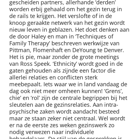
gescheiden partners, allerhande ‘derden’
worden erbij gehaald om het gezin terug in
de rails te krijgen. Het verslofte of in de
knoop geraakte netwerk van het gezin wordt
nieuw leven in geblazen. Het doet denken aan
de door Haley en man in ‘Techniques of
Family Therapy’ beschreven werkwijze van
Pittman, Flomenhaft en DeYoung te Denver.
Het is pie, maar zonder de grote meetings
van Ross Speek. ‘Ethnicity’ wordt goed in de
gaten gehouden als zijnde een factor die
allerlei relaties en conflicten sterk
meebepaalt. Iets waar we in land vandaag de
dag ook niet meer omheen kunnen! ‘Grens’,
chie’ en ‘rol’ zijn de centrale begrippen bij het
sleutelen aan de gezinsrelaties. Aan intra-
psychische zaken wordt aandacht besteed
maar ze staan zeker niet centraal. Wel wordt
er na de eerste zes weken gezinswerk zo
nodig verwezen naar individuele
behandelaars. De stijl van de gesprekken is