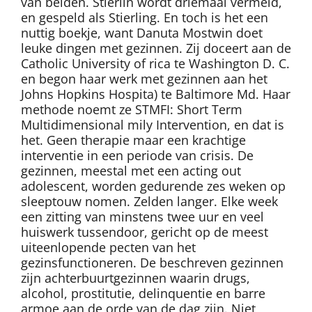
van beiden. Stierlin wordt driemaal vermeld,
en gespeld als Stierling. En toch is het een
nuttig boekje, want Danuta Mostwin doet
leuke dingen met gezinnen. Zij doceert aan de
Catholic University of rica te Washington D. C.
en begon haar werk met gezinnen aan het
Johns Hopkins Hospita) te Baltimore Md. Haar
methode noemt ze STMFI: Short Term
Multidimensional mily Intervention, en dat is
het. Geen therapie maar een krachtige
interventie in een periode van crisis. De
gezinnen, meestal met een acting out
adolescent, worden gedurende zes weken op
sleeptouw nomen. Zelden langer. Elke week
een zitting van minstens twee uur en veel
huiswerk tussendoor, gericht op de meest
uiteenlopende pecten van het
gezinsfunctioneren. De beschreven gezinnen
zijn achterbuurtgezinnen waarin drugs,
alcohol, prostitutie, delinquentie en barre
armoe aan de orde van de dag zijn. Niet