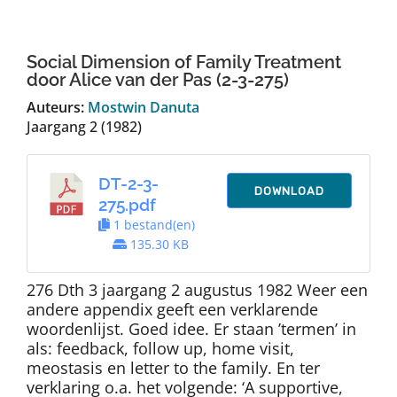
Auteurs
Social Dimension of Family Treatment
TDT Overzicht
door Alice van der Pas (2-3-275)
Auteurs:
Mostwin Danuta
Jaargang 2 (1982)
Over Dth
DT-2-3-
Contact
DOWNLOAD
275.pdf
1 bestand(en)
135.30 KB
276 Dth 3 jaargang 2 augustus 1982 Weer een
andere appendix geeft een verklarende
woordenlijst. Goed idee. Er staan ’termen’ in
als: feedback, follow up, home visit,
meostasis en letter to the family. En ter
verklaring o.a. het volgende: ‘A supportive,