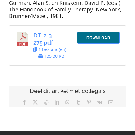
Gurman, Alan S. en Kniskern, David P. (eds.),
The Handbook of Family Therapy. New York,
Brunner/Mazel, 1981.
DT-2-3-
DOWNLOAD
275.pdf
1 bestand(en)
135.30 KB
Deel dit artikel met collega's
Facebook
X
Reddit
LinkedIn
WhatsApp
Tumblr
Pinterest
Vk
E-
mail