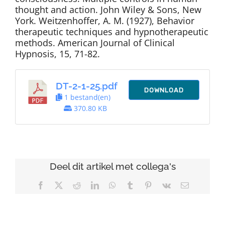
thought and action. John Wiley & Sons, New
York. Weitzenhoffer, A. M. (1927), Behavior
therapeutic techniques and hypnotherapeutic
methods. American Journal of Clinical
Hypnosis, 15, 71-82.
DT-2-1-25.pdf
DOWNLOAD
1 bestand(en)
370.80 KB
Deel dit artikel met collega's
Facebook
X
Reddit
LinkedIn
WhatsApp
Tumblr
Pinterest
Vk
E-
mail