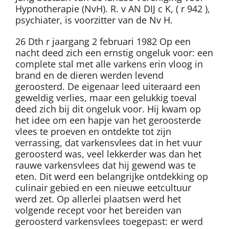
Hypnotherapie (NvH). R. v AN DIJ c K, ( r 942 ),
psychiater, is voorzitter van de Nv H.
26 Dth r jaargang 2 februari 1982 Op een
nacht deed zich een ernstig ongeluk voor: een
complete stal met alle varkens erin vloog in
brand en de dieren werden levend
geroosterd. De eigenaar leed uiteraard een
geweldig verlies, maar een gelukkig toeval
deed zich bij dit ongeluk voor. Hij kwam op
het idee om een hapje van het geroosterde
vlees te proeven en ontdekte tot zijn
verrassing, dat varkensvlees dat in het vuur
geroosterd was, veel lekkerder was dan het
rauwe varkensvlees dat hij gewend was te
eten. Dit werd een belangrijke ontdekking op
culinair gebied en een nieuwe eetcultuur
werd zet. Op allerlei plaatsen werd het
volgende recept voor het bereiden van
geroosterd varkensvlees toegepast: er werd