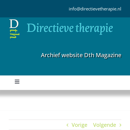
Ga
naar
info@directievetherapie.nl
inhoud
Archief website Dth Magazine
Toggle
Navigation
Home
Archief
Vorige
Volgende