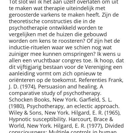
Tot slot wil ik het aan uzelf overlaten om uit
te maken wat therapie uiteindelijk met
geroosterde varkens te maken heeft. Zijn de
theoretische constructies die in de
psychotherapie ontwikkeld worden te
vergelijken met de huizen die gebouwd
worden om kens te roosteren? Of zijn het de
inductie-rituelen waar we schien nog wat
zuiniger mee kunnen omspringen? Ik wens u
allen een vruchtbaar congres toe. Ik hoop, dat
dit vijftigjarig bestaan voor de Vereniging een
aanleiding vormt om zich opnieuw te
oriënteren op de toekomst. Referenties Frank,
J. D. (1974), Persuasion and healing. A
comparative study of psychotherapy.
Schocken Books, New York. Garfield, S. L.
(1980), Psychotherapy, an eclectic approach.
Wiley & Sons, New York. Hilgard, E. R. (1965),
Hypnotic susceptibility. Harcourt, Brace &
World, New York. Hilgard, E. R. (1977), Divided
consciousness: Multiple controls in human