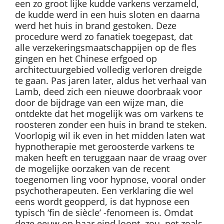
een zo groot lijke kudde varkens verzameld,
de kudde werd in een huis sloten en daarna
werd het huis in brand gestoken. Deze
procedure werd zo fanatiek toegepast, dat
alle verzekeringsmaatschappijen op de fles
gingen en het Chinese erfgoed op
architectuurgebied volledig verloren dreigde
te gaan. Pas jaren later, aldus het verhaal van
Lamb, deed zich een nieuwe doorbraak voor
door de bijdrage van een wijze man, die
ontdekte dat het mogelijk was om varkens te
roosteren zonder een huis in brand te steken.
Voorlopig wil ik even in het midden laten wat
hypnotherapie met geroosterde varkens te
maken heeft en teruggaan naar de vraag over
de mogelijke oorzaken van de recent
toegenomen ling voor hypnose, vooral onder
psychotherapeuten. Een verklaring die wel
eens wordt geopperd, is dat hypnose een
typisch ‘fin de siècle’ -fenomeen is. Omdat
deze eeuw op haar eind loopt, zou, net zoals