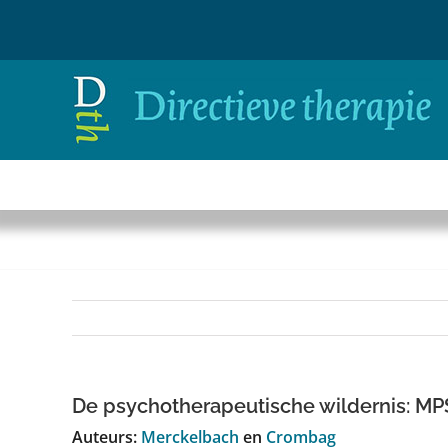
Ga
naar
inhoud
De psychotherapeutische wildernis: MPS
Auteurs:
Merckelbach
en
Crombag