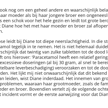
at ook nog om een geheel andere en waarschijnlijk bel
aar moeder als bij haar jongere broer een ongeneesli
is een schok voor het hele gezin en leidt tot grote be
Diane hoe het met haar moeder en broer zal aflopen: 
n.
 leidt bij Diane tot diepe neerslachtigheid. In die s
tamol tegelijk in te nemen. Het is niet helemaal duid
hijnlijk dat twintig van zulke tabletten tot de dood 
t ons hierover: ‘Paracetamol heeft een relatief gerin
xcessieve doseringen (al bij 30 gram, al snel te berei
telbare leverbeschadiging) veroorzaken en tot de doo
den. Het lijkt mij niet onwaarschijnlijk dat dit beken
kan leiden, wist Diane inderdaad. Het innemen van g
problemen, waaraan haar grootmoeder, zoals de familie
eder en broer.
Bovendien vertelt zij de volgende ocht
t incident vormt er de eerste aanwijzing voor dat Di