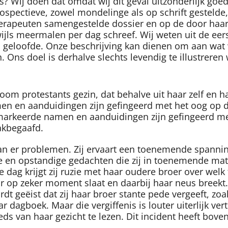
? Wij doen dat omdat wij dit geval uitzonderlijk go
rospectieve, zowel mondelinge als op schrift gesteld
herapeuten samengestelde dossier en op de door haar
kwijls meermalen per dag schreef. Wij weten uit de e
ies geloofde. Onze beschrijving kan dienen om aan wat
 Ons doel is derhalve slechts levendig te illustreren
oom protestants gezin, dat behalve uit haar zelf en h
 en aanduidingen zijn gefingeerd met het oog op d
arkeerde namen en aanduidingen zijn gefingeerd met
akbegaafd.
an er problemen. Zij ervaart een toenemende spannin
e en opstandige gedachten die zij in toenemende mate
re dag krijgt zij ruzie met haar oudere broer over wel
r op zeker moment slaat en daarbij haar neus breekt. 
t geëist dat zij haar broer stante pede vergeeft, zoa
ar dagboek. Maar die vergiffenis is louter uiterlijk ve
eeds van haar gezicht te lezen. Dit incident heeft bov