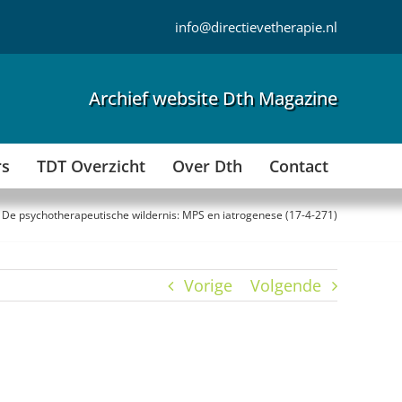
info@directievetherapie.nl
Archief website Dth Magazine
rs
TDT Overzicht
Over Dth
Contact
De psychotherapeutische wildernis: MPS en iatrogenese (17-4-271)
Vorige
Volgende