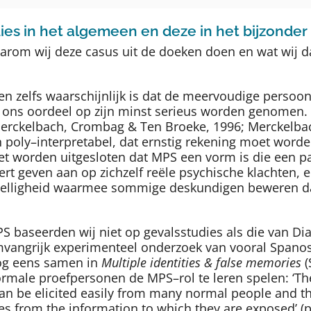
dies in het algemeen en deze in het bijzonder
Waarom wij deze casus uit de doeken doen en wat wij
en zelfs waarschijnlijk is dat de meervoudige persoon
ons oordeel op zijn minst serieus worden genomen. W
Merckelbach, Crombag & Ten Broeke, 1996; Merckelba
en poly–interpretabel, dat ernstig rekening moet wor
t worden uitgesloten dat MPS een vorm is die een pa
rt geven aan op zichzelf reële psychische klachten, 
 stelligheid waarmee sommige deskundigen beweren da
 baseerden wij niet op gevalsstudies als die van Di
n omvangrijk experimenteel onderzoek van vooral Spano
nog eens samen in
Multiple identities & false memories
(
rmale proefpersonen de MPS–rol te leren spelen: ‘The
t can be elicited easily from many normal people and 
es from the information to which they are exposed’ (p