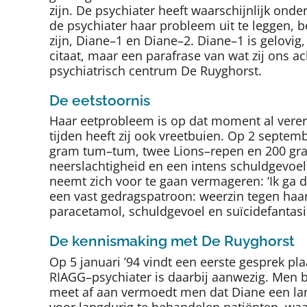
zijn. De psychiater heeft waarschijnlijk ond
de psychiater haar probleem uit te leggen, b
zijn, Diane–1 en Diane–2. Diane–1 is gelovig
citaat, maar een parafrase van wat zij ons ach
psychiatrisch centrum De Ruyghorst.
De eetstoornis
Haar eetprobleem is op dat moment al vererg
tijden heeft zij ook vreetbuien. Op 2 septe
gram tum–tum, twee Lions–repen en 200 gram
neerslachtigheid en een intens schuldgevoel. I
neemt zich voor te gaan vermageren: ‘Ik ga do
een vast gedragspatroon: weerzin tegen haa
paracetamol, schuldgevoel en suïcidefantas
De kennismaking met De Ruyghorst
Op 5 januari ’94 vindt een eerste gesprek p
RIAGG–psychiater is daarbij aanwezig. Men b
meet af aan vermoedt men dat Diane een lang
voor langdurig te behandelen patiënten, waa