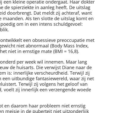
ij een kleine operatie ondergaat. Haar dokter
de spierziekte in aanleg heeft. De uitslag
d doorbrengt. Dat meldt zij achteraf, want
e maanden. Als ten slotte de uitslag komt en
at spoedig om in een intens schuldgevoel:
blik.
en ontwikkelt een obsessieve preoccupatie met
 gewicht niet abnormaal (Body Mass Index,
j het niet in ernstige mate (BMI = 16,8).
nd honderd per week wil innemen. Maar lang
euw de huisarts. Die verwijst Diane naar de
 is: innerlijke verscheurdheid. Terwijl zij
in een uitbundige fantasiewereld, waar zij net
uistert. Terwijl zij volgens het geloof van
 voelt zij innerlijk een verzengende woede
rijpt en daarom haar probleem niet ernstig
 meisje in de puberteit niet uitzonderlijk