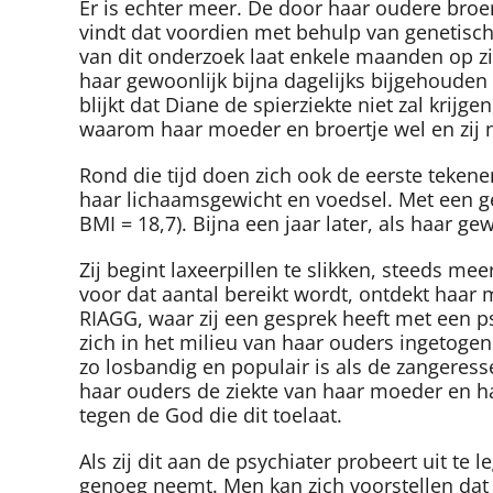
Er is echter meer. De door haar oudere broer
vindt dat voordien met behulp van genetisch
van dit onderzoek laat enkele maanden op zi
haar gewoonlijk bijna dagelijks bijgehouden
blijkt dat Diane de spierziekte niet zal krijg
waarom haar moeder en broertje wel en zij niet
Rond die tijd doen zich ook de eerste tekene
haar lichaamsgewicht en voedsel. Met een g
BMI = 18,7). Bijna een jaar later, als haar gew
Zij begint laxeerpillen te slikken, steeds me
voor dat aantal bereikt wordt, ontdekt haar
RIAGG, waar zij een gesprek heeft met een psy
zich in het milieu van haar ouders ingetogen 
zo losbandig en populair is als de zangeresse
haar ouders de ziekte van haar moeder en ha
tegen de God die dit toelaat.
Als zij dit aan de psychiater probeert uit te 
genoeg neemt. Men kan zich voorstellen dat d