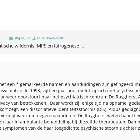
684.03 KB
1083 downloads
ische wildernis: MPS en iatrogenese ...
 met een
*
gemarkeerde namen en aanduidingen zijn gefingeerd met
ychiatrie. In 1993, vijftien jaar oud, meldt zij zich met psychische
aar weer doorstuurt naar het psychiatrisch centrum De Ruyghorst
ivacy van betrokkenen.
. Daar wordt zij, enige tijd na opname, ged
kort zegt, een dissociatieve identiteitsstoornis (DIS). Aldus gediag
verblijf van ruim negen maanden in De Ruyghorst weten haar ther
 een jaar in ambulante behandeling bij diezelfde therapeuten. Dan b
e symptomen van de haar toegedichte psychische stoornis achter zi