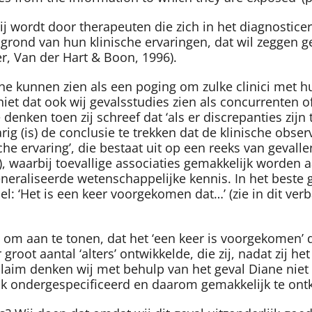
 Zij wordt door therapeuten die zich in het diagnost
rond van hun klinische ervaringen, dat wil zeggen ge
er, Van der Hart & Boon, 1996).
ne kunnen zien als een poging om zulke clinici met h
 niet dat ook wij gevalsstudies zien als concurrenten 
 denken toen zij schreef dat ‘als er discrepanties zijn
g (is) de conclusie te trekken dat de klinische observ
che ervaring’, die bestaat uit op een reeks van gevall
), waarbij toevallige associaties gemakkelijk worden
neraliseerde wetenschappelijke kennis. In het beste g
sel: ‘Het is een keer voorgekomen dat…’ (zie in dit 
om aan te tonen, dat het ‘een keer is voorgekomen’ 
groot aantal ‘alters’ ontwikkelde, die zij, nadat zij 
 claim denken wij met behulp van het geval Diane ni
ak ondergespecificeerd en daarom gemakkelijk te ont