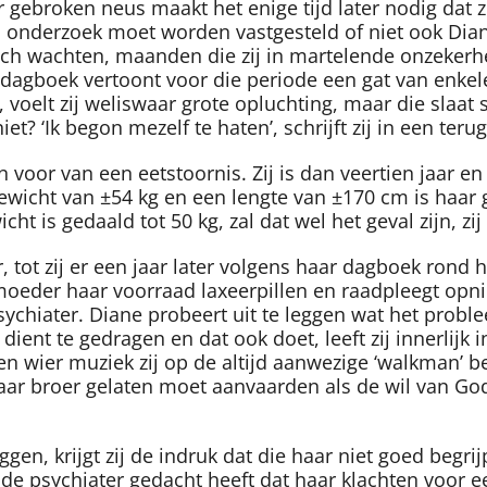
 gebroken neus maakt het enige tijd later nodig dat z
 onderzoek moet worden vastgesteld of niet ook Diane 
ch wachten, maanden die zij in martelende onzekerhei
 dagboek vertoont voor die periode een gat van enkel
en, voelt zij weliswaar grote opluchting, maar die sla
? ‘Ik begon mezelf te haten’, schrijft zij in een terug
n voor van een eetstoornis. Zij is dan veertien jaar 
ewicht van ±54 kg en een lengte van ±170 cm is haar
icht is gedaald tot 50 kg, zal dat wel het geval zijn, zi
er, tot zij er een jaar later volgens haar dagboek ro
 moeder haar voorraad laxeerpillen en raadpleegt opni
chiater. Diane probeert uit te leggen wat het probleem
dient te gedragen en dat ook doet, leeft zij innerlijk 
n wier muziek zij op de altijd aanwezige ‘walkman’ bel
ar broer gelaten moet aanvaarden als de wil van God,
leggen, krijgt zij de indruk dat die haar niet goed beg
e psychiater gedacht heeft dat haar klachten voor een