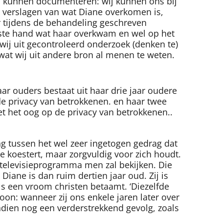
ed kunnen documenteren: wij kunnen ons bij
e, verslagen van wat Diane overkomen is,
 tijdens de behandeling geschreven
erste hand wat haar overkwam en wel op het
 wij uit gecontroleerd onderzoek (denken te)
 wat wij uit andere bron al menen te weten.
aar ouders bestaat uit haar drie jaar oudere
e privacy van betrokkenen.
en haar twee
 het oog op de privacy van betrokkenen.
.
g tussen het wel zeer ingetogen gedrag dat
 koestert, maar zorgvuldig voor zich houdt.
k televisieprogramma men zal bekijken. Die
Diane is dan ruim dertien jaar oud. Zij is
ls een vroom christen betaamt. ‘Diezelfde
rtoon: wanneer zij ons enkele jaren later over
endien nog een verderstrekkend gevolg, zoals