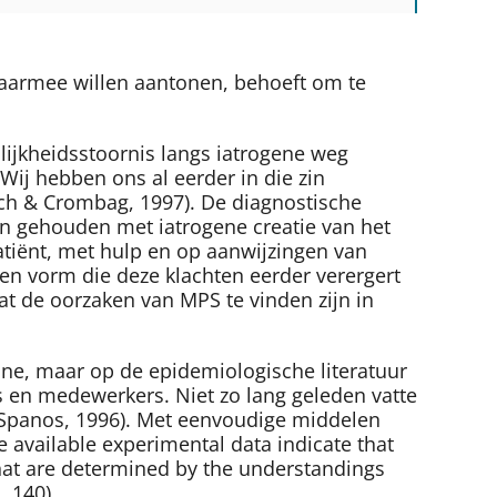
 daarmee willen aantonen, behoeft om te
lijkheidsstoornis langs iatrogene weg
ij hebben ons al eerder in die zin
ch & Crombag, 1997). De diagnostische
den gehouden met iatrogene creatie van het
tiënt, met hulp en op aanwijzingen van
een vorm die deze klachten eerder verergert
t de oorzaken van MPS te vinden zijn in
ane, maar op de epidemiologische literatuur
s en medewerkers. Niet zo lang geleden vatte
Spanos, 1996). Met eenvoudige middelen
 available experimental data indicate that
that are determined by the understandings
. 140).