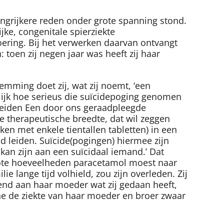
angrijkere reden onder grote spanning stond.
jke, congenitale spierziekte
roering. Bij het verwerken daarvan ontvangt
toen zij negen jaar was heeft zij haar
temming doet zij, wat zij noemt, ‘een
elijk hoe serieus die suïcidepoging genomen
leiden
Een door ons geraadpleegde
ge therapeutische breedte, dat wil zeggen
ken met enkele tientallen tabletten) in een
d leiden. Suïcide(pogingen) hiermee zijn
d kan zijn aan een suïcidaal iemand.’ Dat
rote hoeveelheden paracetamol moest naar
 lange tijd volhield, zou zijn overleden. Zij
end aan haar moeder wat zij gedaan heeft,
ane de ziekte van haar moeder en broer zwaar