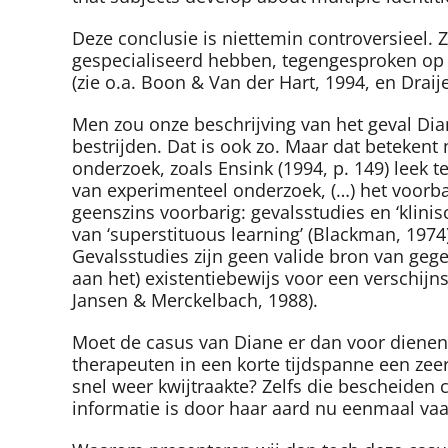
Deze conclusie is niettemin controversieel.
gespecialiseerd hebben, tegengesproken op g
(zie o.a. Boon & Van der Hart, 1994, en Draij
Men zou onze beschrijving van het geval Dia
bestrijden. Dat is ook zo. Maar dat betekent
onderzoek, zoals Ensink (1994, p. 149) leek te
van experimenteel onderzoek, (…) het voorbari
geenszins voorbarig: gevalsstudies en ‘klinis
van ‘superstituous learning’ (Blackman, 1974
Gevalsstudies zijn geen valide bron van gege
aan het) existentiebewijs voor een verschijn
Jansen & Merckelbach, 1988).
Moet de casus van Diane er dan voor dienen 
therapeuten in een korte tijdspanne een zeer 
snel weer kwijtraakte? Zelfs die bescheiden
informatie is door haar aard nu eenmaal va