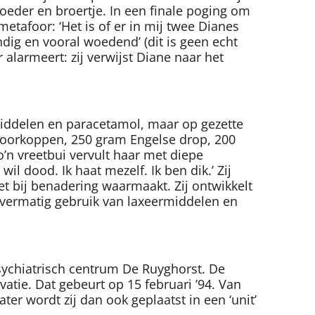
oeder en broertje. In een finale poging om
etafoor: ‘Het is of er in mij twee Dianes
dig en vooral woedend’ (dit is geen echt
 alarmeert: zij verwijst Diane naar het
rmiddelen en paracetamol, maar op gezette
e moorkoppen, 250 gram Engelse drop, 200
n vreetbui vervult haar met diepe
wil dood. Ik haat mezelf. Ik ben dik.’ Zij
iet bij benadering waarmaakt. Zij ontwikkelt
overmatig gebruik van laxeermiddelen en
sychiatrisch centrum De Ruyghorst. De
tie. Dat gebeurt op 15 februari ’94. Van
r wordt zij dan ook geplaatst in een ‘unit’