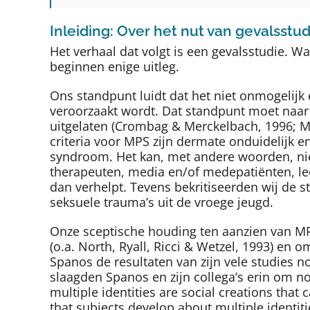
Inleiding: Over het nut van gevalsstu
Het verhaal dat volgt is een gevalsstudie. 
beginnen enige uitleg.
Ons standpunt luidt dat het niet onmogelijk 
veroorzaakt wordt. Dat standpunt moet naar 
uitgelaten (Crombag & Merckelbach, 1996; 
criteria voor MPS zijn dermate onduidelijk 
syndroom. Het kan, met andere woorden, nie
therapeuten, media en/of medepatiënten, lee
dan verhelpt. Tevens bekritiseerden wij de
seksuele trauma’s uit de vroege jeugd.
Onze sceptische houding ten aanzien van MPS
(o.a. North, Ryall, Ricci & Wetzel, 1993) e
Spanos de resultaten van zijn vele studies 
slaagden Spanos en zijn collega’s erin om no
multiple identities are social creations tha
that subjects develop about multiple identiti