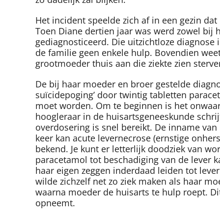
Het incident speelde zich af in een gezin d
Toen Diane dertien jaar was werd zowel bij h
gediagnosticeerd. Die uitzichtloze diagnose 
de familie geen enkele hulp. Bovendien weet 
grootmoeder thuis aan die ziekte zien sterve
De bij haar moeder en broer gestelde diagnose
suïcidepoging’ door twintig tabletten parace
moet worden. Om te beginnen is het onwaarsc
hoogleraar in de huisartsgeneeskunde schrijf
overdosering is snel bereikt. De inname van e
keer kan acute levernecrose (ernstige onhers
bekend. Je kunt er letterlijk doodziek van wor
paracetamol tot beschadiging van de lever 
haar eigen zeggen inderdaad leiden tot lever
wilde zichzelf net zo ziek maken als haar mo
waarna moeder de huisarts te hulp roept. Di
opneemt.