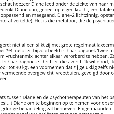
erschat hoezeer Diane leed onder de ziekte van haar m
edenkt Diane dan, geheel op eigen kracht, een fatale m
, oppassend en meegaand, Diane–2 lichtzinnig, opstan
teraf vertelde). Het is die metafoor, die de psychiater
erd: niet alleen slikt zij met grote regelmaat laxee
mber ’93 meldt zij bijvoorbeeld in haar dagboek ‘twe
 vruchtenmix’ achter elkaar verorberd te hebben. Zo’
n haar dagboek schrijft zij die avond: ‘Ik wil dood, ik 
or tot 40 kg’, een voornemen dat zij gelukkig zelfs n
r vermeende overgewicht, vreetbuien, gevolgd door 
ieën.
laats tussen Diane en de psychotherapeuten van het p
esluit Diane om te beginnen op te nemen voor observa
durige behandeling zal behoeven. Enige maanden late
ronder nogal wat patiënten met een eetstoornis.