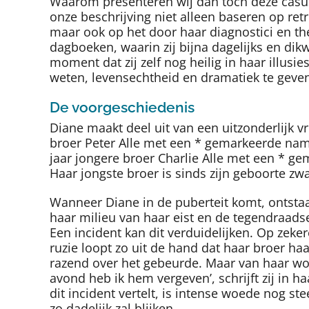
Waarom presenteren wij dan toch deze casus
onze beschrijving niet alleen baseren op ret
maar ook op het door haar diagnostici en t
dagboeken, waarin zij bijna dagelijks en di
moment dat zij zelf nog heilig in haar illus
weten, levensechtheid en dramatiek te geven.
De voorgeschiedenis
Diane maakt deel uit van een uitzonderlijk vr
broer Peter
Alle met een
*
gemarkeerde namen
jaar jongere broer Charlie
Alle met een
*
gem
Haar jongste broer is sinds zijn geboorte zw
Wanneer Diane in de puberteit komt, ontsta
haar milieu van haar eist en de tegendraads
Een incident kan dit verduidelijken. Op zeke
ruzie loopt zo uit de hand dat haar broer haa
razend over het gebeurde. Maar van haar word
avond heb ik hem vergeven’, schrijft zij in ha
dit incident vertelt, is intense woede nog st
zo dadelijk zal blijken.