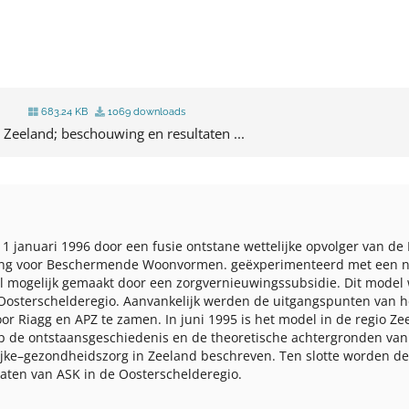
683.24 KB
1069 downloads
 Zeeland; beschouwing en resultaten ...
 1 januari 1996 door een fusie ontstane wettelijke opvolger van de
lling voor Beschermende Woonvormen.
geëxperimenteerd met een n
 mogelijk gemaakt door een zorgvernieuwingssubsidie. Dit model wo
e Oosterschelderegio. Aanvankelijk werden de uitgangspunten van h
r Riagg en APZ te zamen. In juni 1995 is het model in de regio Z
 op de ontstaansgeschiedenis en de theoretische achtergronden van
lijke–gezondheidszorg in Zeeland beschreven. Ten slotte worden d
aten van ASK in de Oosterschelderegio.