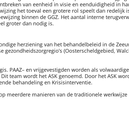
ontbreken van eenheid in visie en eenduidigheid in ha
wijzing het toeval een grotere rol speelt dan redelijk i
toewijzing binnen de GGZ. Het aantal interne terugverw
el groter dan nodig is.
rondige herziening van het behandelbeleid in de Zeeu
euwse gezondheidszorgregio’s (Oosterscheldgebied, Wa
is. PAAZ– en vrijgevestigden worden als volwaardige 
Dit team wordt het ASK genoemd. Door het ASK worde
ende behandeling en Krisisinterventie.
 op meerdere manieren van de traditionele werkwijze