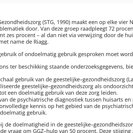
ezondheidszorg (STG, 1990) maakt een op elke vier N
oblematiek door. Van deze groep raadpleegt 72 procen
 zes procent – al dan niet via verwijzing door de huis
, met name de Riagg.
ergebruik of ondoelmatig gebruik gesproken moet word
 ons ter beschikking staande onderzoeksgegevens, bi
chaal gebruik van de geestelijke–gezondheidszorg (La
liseerde geestelijke–gezondheidszorg als ondoorzicht
t tot een doelmatig gebruik van deze zorg leiden.
an de psychiatrische diagnostiek tussen huisarts en
nvolledige kennis op het gebied van de psychiatrisch
ndoelmatig gebruik.
 bij de doelmatigheid in de geestelijke–gezondheidszo
n de vraag om GGZ–hulp van 50 procent. Deze stijgi