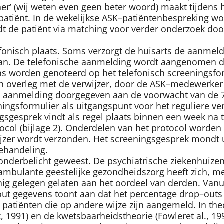
er’ (wij weten even geen beter woord) maakt tijdens 
atiënt. In de wekelijkse ASK–patiëntenbespreking wordt
rdt de patiënt via matching voor verder onderzoek do
onisch plaats. Soms verzorgt de huisarts de aanmeldi
lf aan. De telefonische aanmelding wordt aangenomen
s worden genoteerd op het telefonisch screeningsform
 in overleg met de verwijzer, door de ASK–medewerke
e aanmelding doorgegeven aan de voorwacht van de 7
ngsformulier als uitgangspunt voor het reguliere verv
gsgesprek vindt als regel plaats binnen een week na 
ocol (bijlage 2). Onderdelen van het protocol worden
jzer wordt verzonden. Het screeningsgesprek mondt u
behandeling.
d onderbelicht geweest. De psychiatrische ziekenhuizen
De ambulante geestelijke gezondheidszorg heeft zich, 
gelegen gelaten aan het oordeel van derden. Vanuit
out gegevens toont aan dat het percentage drop–outs 
r patiënten die op andere wijze zijn aangemeld. In t
 1991) en de kwetsbaarheidstheorie (Fowleret al., 19