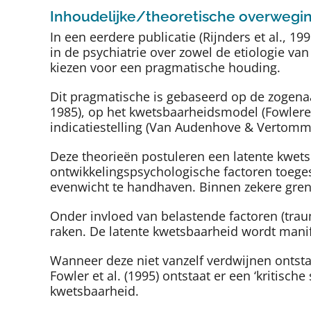
Inhoudelijke/theoretische overwegi
In een eerdere publicatie (Rijnders et al., 
in de psychiatrie over zowel de etiologie va
kiezen voor een pragmatische houding.
Dit pragmatische is gebaseerd op de zogenaa
1985), op het kwetsbaarheidsmodel (Fowlere
indicatiestelling (Van Audenhove & Vertomm
Deze theorieën postuleren een latente kwet
ontwikkelingspsychologische factoren toeg
evenwicht te handhaven. Binnen zekere grenz
Onder invloed van belastende factoren (trau
raken. De latente kwetsbaarheid wordt manif
Wanneer deze niet vanzelf verdwijnen ontstaa
Fowler et al. (1995) ontstaat er een ‘kritisc
kwetsbaarheid.