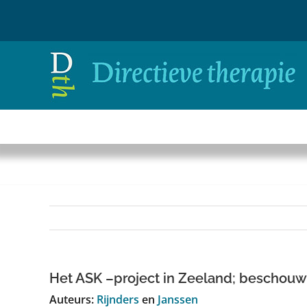
Ga
naar
inhoud
Het ASK –project in Zeeland; beschouwi
Auteurs:
Rijnders
en
Janssen