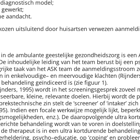
 diagnostisch model;
 gewerkt;
me aandacht.
gekozen uitsluitend door huisartsen verwezen aanmeld
jk in de ambulante geestelijke gezondheidszorg is ee
De inhoudelijke leiding van het team berust bij een 
ngrijke taak van het ASK team de aanmeldingsstroom z
in enkelvoudige– en meervoudige klachten (Rijnders 
ehandeling geïndiceerd is (zie figuur 1).
ijnders, 1995) wordt in het screeningsgesprek zoveel 
seerbare, kleine, relevante doelen. Hierbij wordt de
rekstechnische zin stelt de ‘screener’ of ‘intaker’ zic
. Indien een focale werkwijze mogelijk lijkt, beperkt 
smogelijkheden, enz.). De daaropvolgende ultra kor
gerichte behandeling wordt van te voren in doelstelli
 de therapeut is in een ultra kortdurende behandelin
rheldering, psycho–educatie, op ‘coping’ en probleem