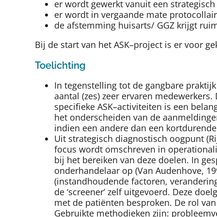
er wordt gewerkt vanuit een strategisch
er wordt in vergaande mate protocollair
de afstemming huisarts/ GGZ krijgt rui
Bij de start van het ASK–project is er voor 
Toelichting
In tegenstelling tot de gangbare prakti
aantal (zes) zeer ervaren medewerkers. 
specifieke ASK–activiteiten is een bela
het onderscheiden van de aanmeldingen 
indien een andere dan een kortdurende b
Uit strategisch diagnostisch oogpunt (R
focus wordt omschreven in operationali
bij het bereiken van deze doelen. In gesp
onderhandelaar op (Van Audenhove, 1995)
(instandhoudende factoren, verandering
de ‘screener’ zelf uitgevoerd. Deze doel
met de patiënten besproken. De rol van
Gebruikte methodieken zijn: probleemve