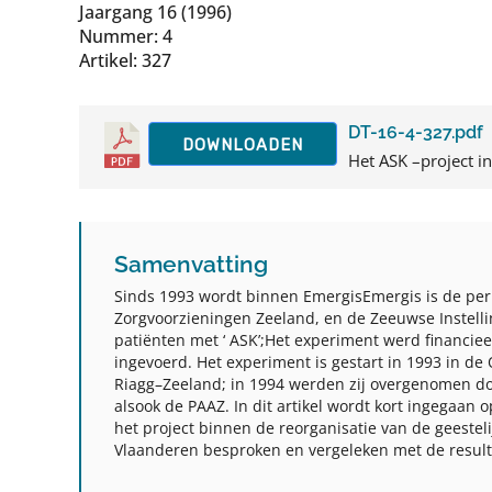
Jaargang 16 (1996)
Nummer: 4
Artikel: 327
DT-16-4-327.pdf
DOWNLOADEN
Het ASK –project in
Samenvatting
Sinds 1993 wordt binnen Emergis
Emergis is de per
Zorgvoorzieningen Zeeland, en de Zeeuwse Inste
patiënten met ‘ ASK’;
Het experiment werd financieel
ingevoerd. Het experiment is gestart in 1993 in d
Riagg–Zeeland; in 1994 werden zij overgenomen doo
alsook de PAAZ. In dit artikel wordt kort ingegaan
het project binnen de reorganisatie van de geeste
Vlaanderen besproken en vergeleken met de result