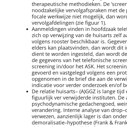
therapeutische methodieken. De ‘screen
noodzakelijke vervolgafspraken met de p
focale werkwijze niet mogelijk, dan wo
vervolgafdelingen (zie figuur 1).
Aanmeldingen vinden in hoofdzaak telef
zich op verwijzing van de huisarts ze
volgens rooster beschikbaar is. Gegeven
elders kan plaatsvinden, dan wordt dit
dient te worden ingesteld, dan wordt d
de gegevens van het telefonische screeni
screening in/door het ASK. Het screenin
gevoerd en vastgelegd volgens een prot
opgenomen in de brief die aan de verwi
indicatie voor verder onderzoek en/of 
De relatie huisarts– (A)GGZ is lange tij
figuurlijk ver verwijderde instituten. 
psychodynamische gedachengoed, weinig 
verandering. Interne analyse van drop–
verwezen, aanzienlijk lager is dan onde
demoralisatie–hypothese (Frank & Frank,