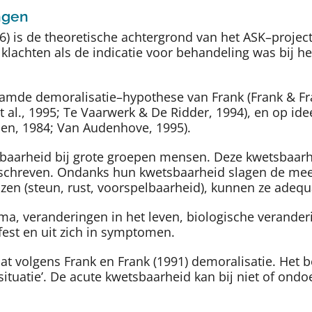
ngen
1996) is de theoretische achtergrond van het ASK–proj
n klachten als de indicatie voor behandeling was bij h
mde demoralisatie–hypothese van Frank (Frank & Frank
t al., 1995; Te Vaarwerk & De Ridder, 1994), en op 
en, 1984; Van Audenhove, 1995).
sbaarheid bij grote groepen mensen. Deze kwetsbaarh
eschreven. Ondanks hun kwetsbaarheid slagen de mee
en (steun, rust, voorspelbaarheid), kunnen ze adequ
ma, veranderingen in het leven, biologische verander
est en uit zich in symptomen.
t volgens Frank en Frank (1991) demoralisatie. Het b
he situatie’. De acute kwetsbaarheid kan bij niet of 