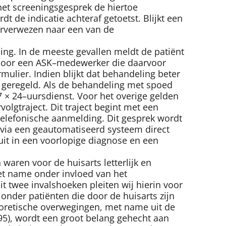
het screeningsgesprek de hiertoe
 de indicatie achteraf getoetst. Blijkt een
orverwezen naar een van de
ng. In de meeste gevallen meldt de patiënt
 door een ASK–medewerker die daarvoor
ulier. Indien blijkt dat behandeling beter
r geregeld. Als de behandeling met spoed
 × 24–uursdienst. Voor het overige gelden
olgtraject. Dit traject begint met een
telefonische aanmelding. Dit gesprek wordt
 via een geautomatiseerd systeem direct
it in een voorlopige diagnose en een
 waren voor de huisarts letterlijk en
met name onder invloed van het
 twee invalshoeken pleiten wij hierin voor
onder patiënten die door de huisarts zijn
heoretische overwegingen, met name uit de
95), wordt een groot belang gehecht aan