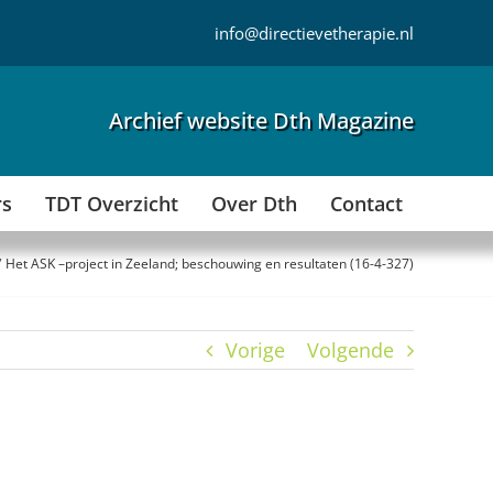
info@directievetherapie.nl
Archief website Dth Magazine
rs
TDT Overzicht
Over Dth
Contact
Het ASK –project in Zeeland; beschouwing en resultaten (16-4-327)
Vorige
Volgende