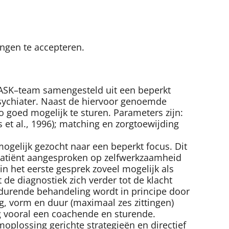
ingen te accepteren.
n ASK–team samengesteld uit een beperkt
psychiater. Naast de hiervoor genoemde
o goed mogelijk te sturen. Parameters zijn:
et al., 1996); matching en zorgtoewijding
mogelijk gezocht naar een beperkt focus. Dit
 patiënt aangesproken op zelfwerkzaamheid
h in het eerste gesprek zoveel mogelijk als
de diagnostiek zich verder tot de klacht
tdurende behandeling wordt in principe door
ng, vorm en duur (maximaal zes zittingen)
g vooral een coachende en sturende.
oplossing gerichte strategieën en directief