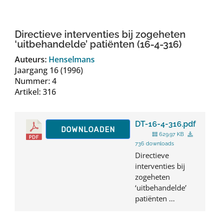
Auteurs
Directieve interventies bij zogeheten
TDT Overzicht
‘uitbehandelde’ patiënten (16-4-316)
Auteurs:
Henselmans
Jaargang 16 (1996)
Over Dth
Nummer: 4
Artikel: 316
Contact
DT-16-4-316.pdf
DOWNLOADEN
629.97 KB
736 downloads
Directieve
interventies bij
zogeheten
‘uitbehandelde’
patiënten ...