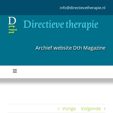
Ga
naar
info@directievetherapie.nl
inhoud
Archief website Dth Magazine
Toggle
Navigation
Home
Archief
Vorige
Volgende