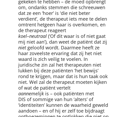
gekeken te hebben – de moed opbrengt
om, ondanks stemmen die schreeuwen
dat ze een ‘hoer’ is ‘die niet beter
verdient’, de therapeut iets mee te delen
omtrent hetgeen haar is overkomen, en
de therapeut reageert
koel–neutraal
(‘Of dit waar is of niet gaat
mij niet aan’), dan weet de patiënt dat zij
niet
geloofd wordt. Daarmee heeft ze
haar zoveelste ervaring dat zij het niet
waard is zich veilig te voelen. In
juridische zin zal het therapeuten niet
lukken bij deze patiënten ‘het bewijs’
rond te krijgen, maar dat is hun taak ook
niet. Wel zal de therapeut moeten kijken
of wat de patiënt vertelt
aannemelijk
is – ook patiënten met
DIS of sommige van hun ‘alters’ of
‘identiteiten’ kunnen de waarheid geweld
aandoen – en of hij er zelf toe bijdraagt
ontboezemingen te ontlokken die niet op