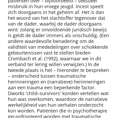
patiënten over – bijvoorbeeld – seksueel
misbruik in hun vroege jeugd. Incest speelt
zich doorgaans in het geheim af. Het is dan
het woord van het slachtoffer tegenover dat
van de dader, waarbij de dader doorgaans
wint: zolang er onvoldoende juridisch bewijs
is geldt de dader immers als onschuldig. (Een
andere waardevolle benadering om de
validiteit van mededelingen over schokkende
gebeurtenissen vast te stellen bieden
Crombach et al. (1992), waarnaar we in dit
verband ter lering willen verwijzen.) In de
tweede plaats is het – hieronder te bespreken
– onderscheid tussen traumatische
herinneringen en (narratieve) herinneringen
aan een trauma een beperkende factor.
Dworks ‘child–survivors’ konden vertellen wat
hun was overkomen, waardoor de narratieve
werkelijkheid van hun verhalen onderzocht
kon worden. Patiënten die in psychotherapie
geconfronteerd worden met traumatische