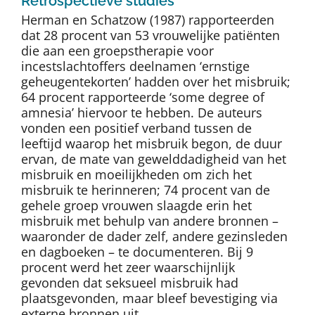
Retrospectieve studies
Herman en Schatzow (1987) rapporteerden
dat 28 procent van 53 vrouwelijke patiënten
die aan een groepstherapie voor
incestslachtoffers deelnamen ‘ernstige
geheugentekorten’ hadden over het misbruik;
64 procent rapporteerde ‘some degree of
amnesia’ hiervoor te hebben. De auteurs
vonden een positief verband tussen de
leeftijd waarop het misbruik begon, de duur
ervan, de mate van gewelddadigheid van het
misbruik en moeilijkheden om zich het
misbruik te herinneren; 74 procent van de
gehele groep vrouwen slaagde erin het
misbruik met behulp van andere bronnen –
waaronder de dader zelf, andere gezinsleden
en dagboeken – te documenteren. Bij 9
procent werd het zeer waarschijnlijk
gevonden dat seksueel misbruik had
plaatsgevonden, maar bleef bevestiging via
externe bronnen uit.