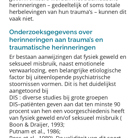
herinneringen – gedeeltelijk of soms totale
herbelevingen van hun trauma’s – kunnen dit
vaak niet.
Onderzoeksgegevens over
herinneringen aan trauma’s en
traumatische herinneringen
Er bestaan aanwijzingen dat fysiek geweld en
seksueel misbruik, naast emotionele
verwaarlozing, een belangrijke etiologische
factor bij uiteenlopende psychiatrische
stoornissen vormen. Dit is het duidelijkst
aangetoond bij
DIS : diverse studies bij grote groepen
DIS–patiënten geven aan dat ten minste 90
procent van hen een voorgeschiedenis heeft
van fysiek geweld en/of seksueel misbruik (
Boon & Draijer, 1993;
Putnam et al., 1986;
Ross et al., 1989). De validiteit van dit soort