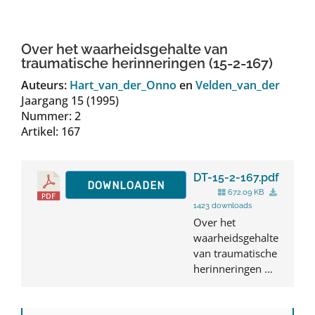
Auteurs
Over het waarheidsgehalte van
TDT Overzicht
traumatische herinneringen (15-2-167)
Auteurs:
Hart_van_der_Onno
en
Velden_van_der
Jaargang 15 (1995)
Over Dth
Nummer: 2
Artikel: 167
Contact
DT-15-2-167.pdf
DOWNLOADEN
672.09 KB
1423 downloads
Over het
waarheidsgehalte
van traumatische
herinneringen ...