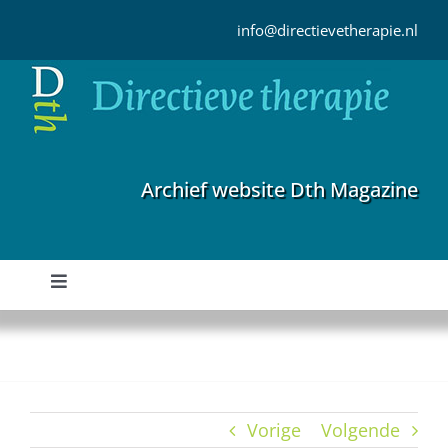
Ga
naar
info@directievetherapie.nl
inhoud
Archief website Dth Magazine
Toggle
Navigation
Home
Archief
Vorige
Volgende