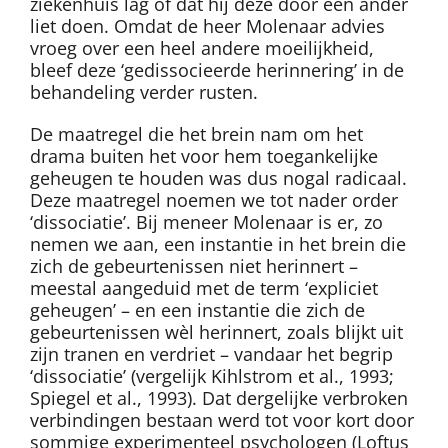
ziekenhuis lag of dat hij deze door een ander
liet doen. Omdat de heer Molenaar advies
vroeg over een heel andere moeilijkheid,
bleef deze ‘gedissocieerde herinnering’ in de
behandeling verder rusten.
De maatregel die het brein nam om het
drama buiten het voor hem toegankelijke
geheugen te houden was dus nogal radicaal.
Deze maatregel noemen we tot nader order
‘dissociatie’. Bij meneer Molenaar is er, zo
nemen we aan, een instantie in het brein die
zich de gebeurtenissen niet herinnert –
meestal aangeduid met de term ‘expliciet
geheugen’ – en een instantie die zich de
gebeurtenissen wèl herinnert, zoals blijkt uit
zijn tranen en verdriet – vandaar het begrip
‘dissociatie’ (vergelijk Kihlstrom et al., 1993;
Spiegel et al., 1993). Dat dergelijke verbroken
verbindingen bestaan werd tot voor kort door
sommige experimenteel psychologen (Loftus