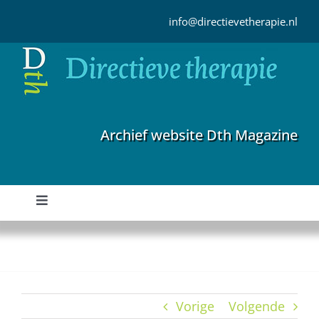
Ga
naar
info@directievetherapie.nl
inhoud
Archief website Dth Magazine
Toggle
Navigation
Home
Archief
Vorige
Volgende