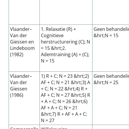
Vlaander–
1. Relaxatie (R) +
Geen behandeli
Van der
Cognitieve
&hrt;N = 15
Giessen en
herstructurering (C); N
Lindeboom
= 15 &hrt;2.
(1982)
Ademtraining (A) + (C);
N = 15
Vlaander–
1) R + C; N = 23 &hrt;2)
Geen behandeli
Van der
AF + C; N = 21 &hrt;3) A
&hrt;N = 25
Giessen
+ C; N = 22 &hrt;4) R +
(1986)
AF + C; N = 27 &hrt;5) R
+ A + C; N = 26 &hrt;6)
AF + A + C; N = 21
&hrt;7) R + AF + A + C;
N = 27