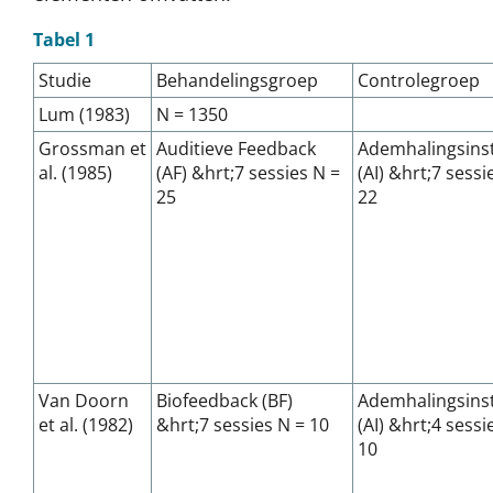
Tabel 1
Studie
Behandelingsgroep
Controlegroep
Lum (1983)
N = 1350
Grossman et
Auditieve Feedback
Ademhalingsinst
al. (1985)
(AF) &hrt;7 sessies N =
(AI) &hrt;7 sessi
25
22
Van Doorn
Biofeedback (BF)
Ademhalingsinst
et al. (1982)
&hrt;7 sessies N = 10
(AI) &hrt;4 sessi
10