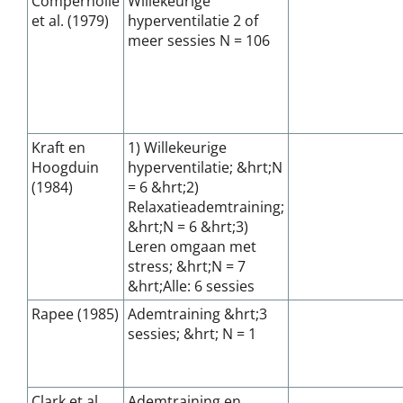
Compernolle
Willekeurige
et al. (1979)
hyperventilatie 2 of
meer sessies N = 106
Kraft en
1) Willekeurige
Hoogduin
hyperventilatie; &hrt;N
(1984)
= 6 &hrt;2)
Relaxatieademtraining;
&hrt;N = 6 &hrt;3)
Leren omgaan met
stress; &hrt;N = 7
&hrt;Alle: 6 sessies
Rapee (1985)
Ademtraining &hrt;3
sessies; &hrt; N = 1
Clark et al.
Ademtraining en