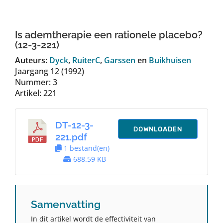
Auteurs
Is ademtherapie een rationele placebo?
TDT Overzicht
(12-3-221)
Auteurs:
Dyck
,
RuiterC
,
Garssen
en
Buikhuisen
Jaargang 12 (1992)
Over Dth
Nummer: 3
Artikel: 221
Contact
DT-12-3-
DOWNLOADEN
221.pdf
1 bestand(en)
688.59 KB
Samenvatting
In dit artikel wordt de effectiviteit van