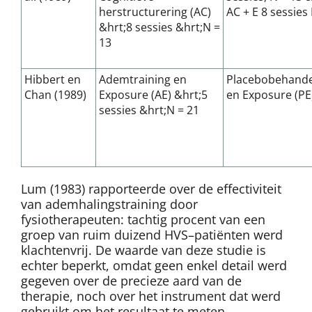
herstructurering (AC)
AC + E 8 sessies
&hrt;8 sessies &hrt;N =
13
Hibbert en
Ademtraining en
Placebobehande
Chan (1989)
Exposure (AE) &hrt;5
en Exposure (PE
sessies &hrt;N = 21
Lum (1983) rapporteerde over de effectiviteit
van ademhalingstraining door
fysiotherapeuten: tachtig procent van een
groep van ruim duizend HVS–patiënten werd
klachtenvrij. De waarde van deze studie is
echter beperkt, omdat geen enkel detail werd
gegeven over de precieze aard van de
therapie, noch over het instrument dat werd
gebruikt om het resultaat te meten.