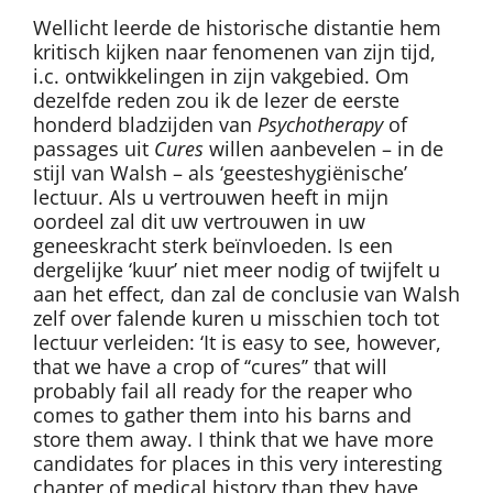
Wellicht leerde de historische distantie hem
kritisch kijken naar fenomenen van zijn tijd,
i.c. ontwikkelingen in zijn vakgebied. Om
dezelfde reden zou ik de lezer de eerste
honderd bladzijden van
Psychotherapy
of
passages uit
Cures
willen aanbevelen – in de
stijl van Walsh – als ‘geesteshygiënische’
lectuur. Als u vertrouwen heeft in mijn
oordeel zal dit uw vertrouwen in uw
geneeskracht sterk beïnvloeden. Is een
dergelijke ‘kuur’ niet meer nodig of twijfelt u
aan het effect, dan zal de conclusie van Walsh
zelf over falende kuren u misschien toch tot
lectuur verleiden: ‘It is easy to see, however,
that we have a crop of ‘‘cures’’ that will
probably fail all ready for the reaper who
comes to gather them into his barns and
store them away. I think that we have more
candidates for places in this very interesting
chapter of medical history than they have