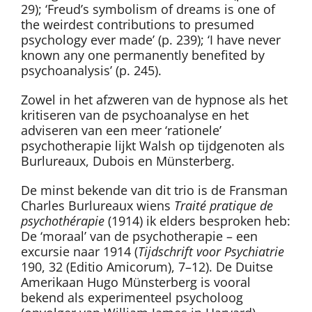
29); ‘Freud’s symbolism of dreams is one of
the weirdest contributions to presumed
psychology ever made’ (p. 239); ‘I have never
known any one permanently benefited by
psychoanalysis’ (p. 245).
Zowel in het afzweren van de hypnose als het
kritiseren van de psychoanalyse en het
adviseren van een meer ‘rationele’
psychotherapie lijkt Walsh op tijdgenoten als
Burlureaux, Dubois en Münsterberg.
De minst bekende van dit trio is de Fransman
Charles Burlureaux wiens
Traité pratique de
psychothérapie
(1914) ik elders besproken heb:
De ‘moraal’ van de psychotherapie – een
excursie naar 1914 (
Tijdschrift voor Psychiatrie
190, 32 (Editio Amicorum), 7–12). De Duitse
Amerikaan Hugo Münsterberg is vooral
bekend als experimenteel psycholoog