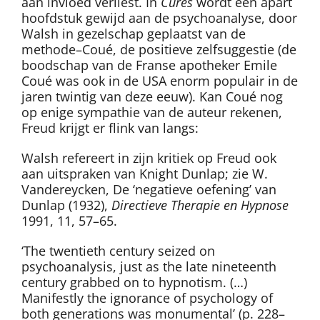
aan invloed verliest. In
Cures
wordt een apart
hoofdstuk gewijd aan de psychoanalyse, door
Walsh in gezelschap geplaatst van de
methode–Coué, de positieve zelfsuggestie (de
boodschap van de Franse apotheker Emile
Coué was ook in de USA enorm populair in de
jaren twintig van deze eeuw). Kan Coué nog
op enige sympathie van de auteur rekenen,
Freud krijgt er flink van langs:
Walsh refereert in zijn kritiek op Freud ook
aan uitspraken van Knight Dunlap; zie W.
Vandereycken, De ‘negatieve oefening’ van
Dunlap (1932),
Directieve Therapie en Hypnose
1991, 11, 57–65.
‘The twentieth century seized on
psychoanalysis, just as the late nineteenth
century grabbed on to hypnotism. (…)
Manifestly the ignorance of psychology of
both generations was monumental’ (p. 228–