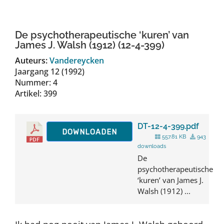
Auteurs
De psychotherapeutische ‘kuren’ van
TDT Overzicht
James J. Walsh (1912) (12-4-399)
Auteurs:
Vandereycken
Jaargang 12 (1992)
Over Dth
Nummer: 4
Artikel: 399
Contact
DT-12-4-399.pdf
DOWNLOADEN
557.81 KB
943
downloads
De
psychotherapeutische
‘kuren’ van James J.
Walsh (1912) ...