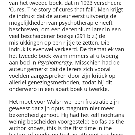
van het tweede boek, dat in 1923 verscheen:
‘Cures. The story of cures that fail’. Men krijgt
de indrukt dat de auteur eerst uitvoerig de
mogelijkheden van psychotherapie heeft
beschreven, om een decennium later in een
veel bescheidener boekje (291 blz.) de
mislukkingen op een rijtje te zetten. Die
indruk is evenwel verkeerd. De thematiek van
het tweede boek kwam immers al uitvoerig
aan bod in
Psychotherapy
. Misschien had de
auteur gemerkt dat de lezers zich vooral
voelden aangesproken door zijn kritiek op
allerlei genezingsmethoden, zodat hij dit
onderwerp in een apart boek uitwerkte.
Het moet voor Walsh wel een frustratie zijn
geweest dat zijn opus magnum niet meer
bekendheid genoot. Hij had het zelf nochtans
weinig bescheiden voorgesteld: ‘So fas as the
author knows, this is the first time in the
history of medicine that an attempt has been