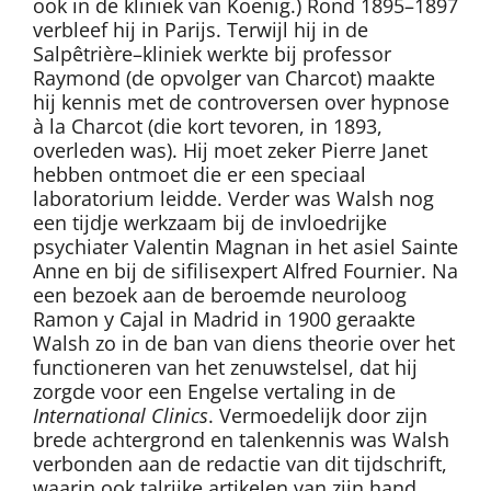
ook in de kliniek van Koenig.) Rond 1895–1897
verbleef hij in Parijs. Terwijl hij in de
Salpêtrière–kliniek werkte bij professor
Raymond (de opvolger van Charcot) maakte
hij kennis met de controversen over hypnose
à la Charcot (die kort tevoren, in 1893,
overleden was). Hij moet zeker Pierre Janet
hebben ontmoet die er een speciaal
laboratorium leidde. Verder was Walsh nog
een tijdje werkzaam bij de invloedrijke
psychiater Valentin Magnan in het asiel Sainte
Anne en bij de sifilisexpert Alfred Fournier. Na
een bezoek aan de beroemde neuroloog
Ramon y Cajal in Madrid in 1900 geraakte
Walsh zo in de ban van diens theorie over het
functioneren van het zenuwstelsel, dat hij
zorgde voor een Engelse vertaling in de
International Clinics
. Vermoedelijk door zijn
brede achtergrond en talenkennis was Walsh
verbonden aan de redactie van dit tijdschrift,
waarin ook talrijke artikelen van zijn hand