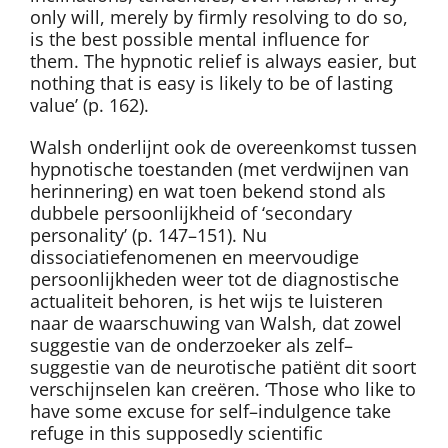
only will, merely by firmly resolving to do so,
is the best possible mental influence for
them. The hypnotic relief is always easier, but
nothing that is easy is likely to be of lasting
value’ (p. 162).
Walsh onderlijnt ook de overeenkomst tussen
hypnotische toestanden (met verdwijnen van
herinnering) en wat toen bekend stond als
dubbele persoonlijkheid of ‘secondary
personality’ (p. 147–151). Nu
dissociatiefenomenen en meervoudige
persoonlijkheden weer tot de diagnostische
actualiteit behoren, is het wijs te luisteren
naar de waarschuwing van Walsh, dat zowel
suggestie van de onderzoeker als zelf–
suggestie van de neurotische patiënt dit soort
verschijnselen kan creëren. ‘Those who like to
have some excuse for self–indulgence take
refuge in this supposedly scientific