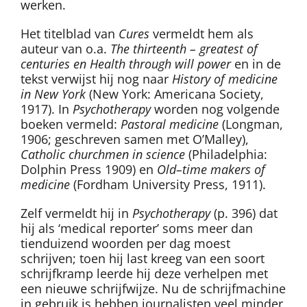
werken.
Het titelblad van
Cures
vermeldt hem als
auteur van o.a.
The thirteenth – greatest of
centuries en Health through will power
en in de
tekst verwijst hij nog naar
History of medicine
in New York
(New York: Americana Society,
1917). In
Psychotherapy
worden nog volgende
boeken vermeld:
Pastoral medicine
(Longman,
1906; geschreven samen met O’Malley),
Catholic churchmen in science
(Philadelphia:
Dolphin Press 1909) en
Old–time makers of
medicine
(Fordham University Press, 1911).
Zelf vermeldt hij in
Psychotherapy
(p. 396) dat
hij als ‘medical reporter’ soms meer dan
tienduizend woorden per dag moest
schrijven; toen hij last kreeg van een soort
schrijfkramp leerde hij deze verhelpen met
een nieuwe schrijfwijze. Nu de schrijfmachine
in gebruik is hebben journalisten veel minder