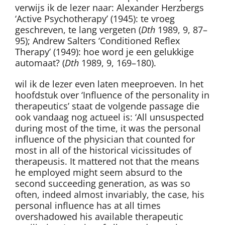
verwijs ik de lezer naar: Alexander Herzbergs
‘Active Psychotherapy’ (1945): te vroeg
geschreven, te lang vergeten (
Dth
1989, 9, 87–
95); Andrew Salters ‘Conditioned Reflex
Therapy’ (1949): hoe word je een gelukkige
automaat? (
Dth
1989, 9, 169–180).
wil ik de lezer even laten meeproeven. In het
hoofdstuk over ‘Influence of the personality in
therapeutics’ staat de volgende passage die
ook vandaag nog actueel is: ‘All unsuspected
during most of the time, it was the personal
influence of the physician that counted for
most in all of the historical vicissitudes of
therapeusis. It mattered not that the means
he employed might seem absurd to the
second succeeding generation, as was so
often, indeed almost invariably, the case, his
personal influence has at all times
overshadowed his available therapeutic