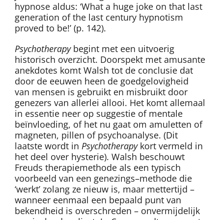
hypnose aldus: ‘What a huge joke on that last
generation of the last century hypnotism
proved to be!’ (p. 142).
Psychotherapy
begint met een uitvoerig
historisch overzicht. Doorspekt met amusante
anekdotes komt Walsh tot de conclusie dat
door de eeuwen heen de goedgelovigheid
van mensen is gebruikt en misbruikt door
genezers van allerlei allooi. Het komt allemaal
in essentie neer op suggestie of mentale
beïnvloeding, of het nu gaat om amuletten of
magneten, pillen of psychoanalyse. (Dit
laatste wordt in
Psychotherapy
kort vermeld in
het deel over hysterie). Walsh beschouwt
Freuds therapiemethode als een typisch
voorbeeld van een genezings–methode die
‘werkt’ zolang ze nieuw is, maar mettertijd –
wanneer eenmaal een bepaald punt van
bekendheid is overschreden – onvermijdelijk