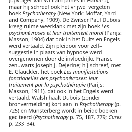
(opvolger van William James in Harvard),
maar hij schreef ook het vrijwel vergeten
boek
Psychotherapy
(New York: Moffat, Yard
and Company, 1909). De Zwitser Paul Dubois
kreeg ruime weerklank met zijn boek
Les
psychonévroses et leur traitement moral
(Parijs:
Masson, 1904) dat ook in het Duits en Engels
werd vertaald. Zijn pleidooi voor zelf–
suggestie in plaats van hypnose werd
overgenomen door de invloedrijke Franse
zenuwarts Joseph J. Dejerine; hij schreef, met
E. Glauckler, het boek
Les manifestations
fonctionelles des psychonévroses: leur
traitement par la psychothérapie
(Parijs:
Masson, 1911), dat ook in het Engels werd
vertaald. Walsh haalt Dubois (zonder
bronvermelding) kort aan in
Psychotherapy
(p.
725) en Münsterberg wordt in beide boeken
geciteerd (
Psychotherapy
p. 75, 187, 779;
Cures
p. 233–34).