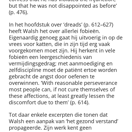
but that he was not disappointed as before’
(p. 476).
In het hoofdstuk over ‘dreads’ (p. 612–627)
heeft Walsh het over allerlei fobieën.
Eigenaardig genoeg gaat hij uitvoerig in op de
vrees voor katten, die in zijn tijd erg vaak
voorgekomen moet zijn. Hij herkent in vele
fobieën een leergeschiedenis van
vermijdingsgedrag; met aanmoediging en
zelfdiscipline moet de patiënt ertoe worden
gebracht de angst door oefenen te
overwinnen. ‘With reasonable perseverance
most people can, if not cure themselves of
these affections, at least greatly lessen the
discomfort due to them’ (p. 614).
Tot daar enkele excerpten die tonen dat
Walsh een aanpak van ‘het gezond verstand’
propageerde. Zijn werk kent geen