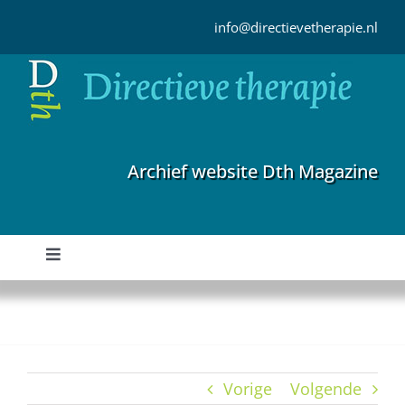
Ga
naar
info@directievetherapie.nl
inhoud
Archief website Dth Magazine
Toggle
Navigation
Home
Archief
Vorige
Volgende