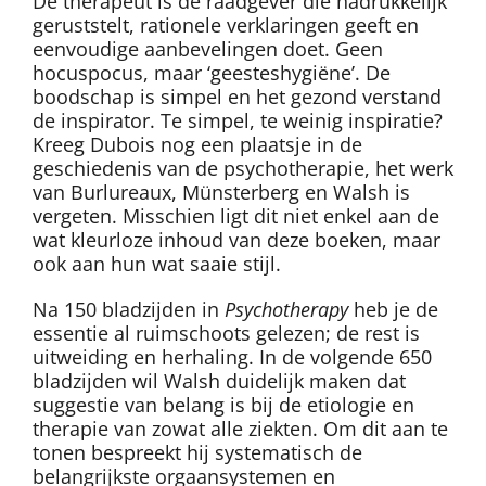
De therapeut is de raadgever die nadrukkelijk
geruststelt, rationele verklaringen geeft en
eenvoudige aanbevelingen doet. Geen
hocuspocus, maar ‘geesteshygiëne’. De
boodschap is simpel en het gezond verstand
de inspirator. Te simpel, te weinig inspiratie?
Kreeg Dubois nog een plaatsje in de
geschiedenis van de psychotherapie, het werk
van Burlureaux, Münsterberg en Walsh is
vergeten. Misschien ligt dit niet enkel aan de
wat kleurloze inhoud van deze boeken, maar
ook aan hun wat saaie stijl.
Na 150 bladzijden in
Psychotherapy
heb je de
essentie al ruimschoots gelezen; de rest is
uitweiding en herhaling. In de volgende 650
bladzijden wil Walsh duidelijk maken dat
suggestie van belang is bij de etiologie en
therapie van zowat alle ziekten. Om dit aan te
tonen bespreekt hij systematisch de
belangrijkste orgaansystemen en