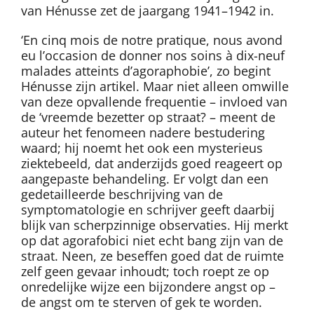
van Hénusse zet de jaargang 1941–1942 in.
‘En cinq mois de notre pratique, nous avond
eu l’occasion de donner nos soins à dix-neuf
malades atteints d’agoraphobie’, zo begint
Hénusse zijn artikel. Maar niet alleen omwille
van deze opvallende frequentie – invloed van
de ‘vreemde bezetter op straat? – meent de
auteur het fenomeen nadere bestudering
waard; hij noemt het ook een mysterieus
ziektebeeld, dat anderzijds goed reageert op
aangepaste behandeling. Er volgt dan een
gedetailleerde beschrijving van de
symptomatologie en schrijver geeft daarbij
blijk van scherpzinnige observaties. Hij merkt
op dat agorafobici niet echt bang zijn van de
straat. Neen, ze beseffen goed dat de ruimte
zelf geen gevaar inhoudt; toch roept ze op
onredelijke wijze een bijzondere angst op –
de angst om te sterven of gek te worden.