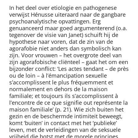
In het deel over etiologie en pathogenese
verwijst Hénusse uiteraard naar de gangbare
psychoanalytische opvattingen. Erg
genuanceerd maar goed argumenterend (o.a.
tegenover de visie van Janet) schuift hij de
hypothese naar voren, dat de zin van de
agorafobie niet anders dan symbolisch kan
zijn. Voor vrouwen – het overgrote deel van
zijn agorafobische cliënteel – gaat het om een
bijzonder conflict: ‘Les actes tendant – de près
ou de loin – à l’émancipation sexuelle
s’accomplissent le plus fréquemment et
normalement en dehors de la maison
familiale; et toujours ils s’accomplissent à
l’encontre de ce que signifie out représente la
maison familiale’ (p. 21). Wie zich buiten het
gezin en de beschermde intimiteit beweegt,
komt ‘buiten’ in contact met het ‘publieke’
leven, met de verleidingen van de seksuele
vrijheid die botst met de morele principes