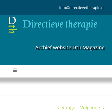
Ga
naar
info@directievetherapie.nl
inhoud
Archief website Dth Magazine
Toggle
Navigation
Home
Archief
Vorige
Volgende