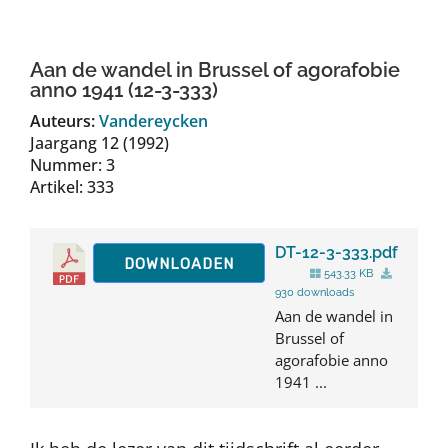
Auteurs
Aan de wandel in Brussel of agorafobie
TDT Overzicht
anno 1941 (12-3-333)
Auteurs:
Vandereycken
Jaargang 12 (1992)
Over Dth
Nummer: 3
Artikel: 333
Contact
DT-12-3-333.pdf
DOWNLOADEN
543.33 KB
930 downloads
Aan de wandel in
Brussel of
agorafobie anno
1941 ...