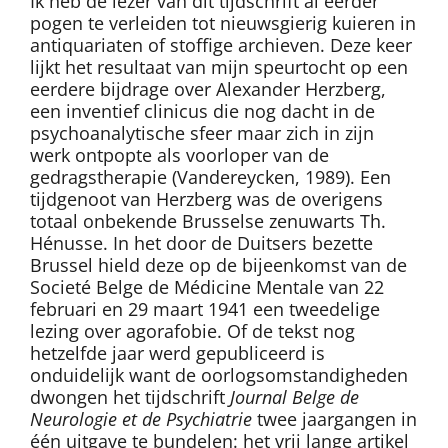
Ik heb de lezer van dit tijdschrift al eerder
pogen te verleiden tot nieuwsgierig kuieren in
antiquariaten of stoffige archieven. Deze keer
lijkt het resultaat van mijn speurtocht op een
eerdere bijdrage over Alexander Herzberg,
een inventief clinicus die nog dacht in de
psychoanalytische sfeer maar zich in zijn
werk ontpopte als voorloper van de
gedragstherapie (Vandereycken, 1989). Een
tijdgenoot van Herzberg was de overigens
totaal onbekende Brusselse zenuwarts Th.
Hénusse. In het door de Duitsers bezette
Brussel hield deze op de bijeenkomst van de
Societé Belge de Médicine Mentale van 22
februari en 29 maart 1941 een tweedelige
lezing over agorafobie. Of de tekst nog
hetzelfde jaar werd gepubliceerd is
onduidelijk want de oorlogsomstandigheden
dwongen het tijdschrift
Journal Belge de
Neurologie et de Psychiatrie
twee jaargangen in
één uitgave te bundelen: het vrij lange artikel