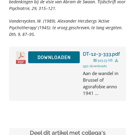
bedenkingen bij de visie van Abram de Swaan.
Tijdschrift voor
Psychiatrie
,
29
, 315–121.
Vandereycken, W. (1989). Alexander Herzbergs ‘Active
Psychotherapy’ (1945): te vroeg geschreven, te lang vergeten.
Dth
,
9
, 87–95.
DT-12-3-333.pdf
DOWNLOADEN
543.33 KB
930 downloads
Aan de wandel in
Brussel of
agorafobie anno
1941 ...
Deel dit artikel met collega's