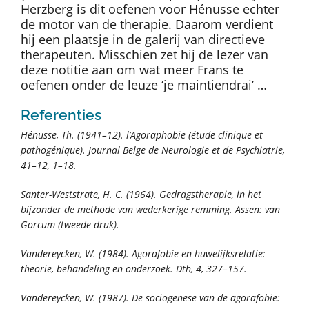
Herzberg is dit oefenen voor Hénusse echter
de motor van de therapie. Daarom verdient
hij een plaatsje in de galerij van directieve
therapeuten. Misschien zet hij de lezer van
deze notitie aan om wat meer Frans te
oefenen onder de leuze ‘je maintiendrai’ …
Referenties
Hénusse, Th. (1941–12). l’Agoraphobie (étude clinique et
pathogénique).
Journal Belge de Neurologie et de Psychiatrie
,
41–12
, 1–18.
Santer-Weststrate, H. C. (1964).
Gedragstherapie
,
in het
bijzonder de methode van wederkerige remming
. Assen: van
Gorcum (tweede druk).
Vandereycken, W. (1984). Agorafobie en huwelijksrelatie:
theorie, behandeling en onderzoek.
Dth
,
4
, 327–157.
Vandereycken, W. (1987). De sociogenese van de agorafobie: