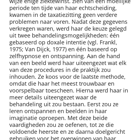
wijze enige ziektewinst. zien van een moeilijke
periode ten tijde van haar echtscheiding,
kwamen in de taxatiezitting geen verdere
problemen naar voren. Nadat deze gegevens
verkregen waren, werd haar de keuze gelegd
uit twee behandelingsmogelijkheden: één
gebaseerd op doxale intentie (vgl. Frankl,
1975; Van Dijck, 1977) en één baseerd op
zelfhypnose en ontspanning. Aan de hand
van een beeld werd haar uiteengezet wat elk
van deze procedures in de praktijk zou
inhouden. Ze koos voor de laatste methode,
omdat die haar het meest trouwbaar en
voorspelbaar toescheen. Hierna werd haar in
meer details uiteengezet waar de
behandeling uit zou bestaan. Eerst zou ze
leren ontspannen en beelden in haar
imaginatie oproepen. Met deze beide
vaardigheden zou ze oefenen, tot ze die
voldoende heerste en ze daarna doelgericht
gebruiken voor het overwinnen van haar