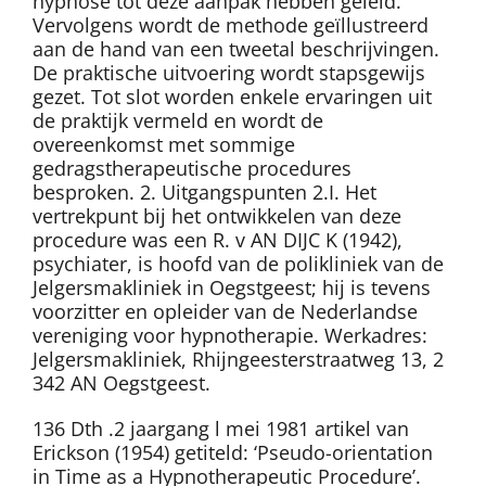
hypnose tot deze aanpak hebben geleid.
Vervolgens wordt de methode geïllustreerd
aan de hand van een tweetal beschrijvingen.
De praktische uitvoering wordt stapsgewijs
gezet. Tot slot worden enkele ervaringen uit
de praktijk vermeld en wordt de
overeenkomst met sommige
gedragstherapeutische procedures
besproken. 2. Uitgangspunten 2.I. Het
vertrekpunt bij het ontwikkelen van deze
procedure was een R. v AN DIJC K (1942),
psychiater, is hoofd van de polikliniek van de
Jelgersmakliniek in Oegstgeest; hij is tevens
voorzitter en opleider van de Nederlandse
vereniging voor hypnotherapie. Werkadres:
Jelgersmakliniek, Rhijngeesterstraatweg 13, 2
342 AN Oegstgeest.
136 Dth .2 jaargang l mei 1981 artikel van
Erickson (1954) getiteld: ‘Pseudo-orientation
in Time as a Hypnotherapeutic Procedure’.