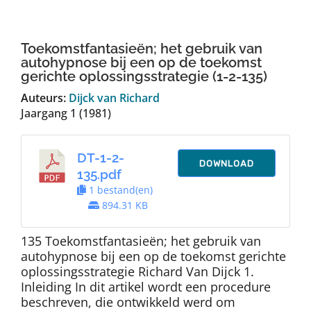
Auteurs
Toekomstfantasieën; het gebruik van
TDT Overzicht
autohypnose bij een op de toekomst
gerichte oplossingsstrategie (1-2-135)
Auteurs:
Dijck van Richard
Over Dth
Jaargang 1 (1981)
Contact
DT-1-2-
DOWNLOAD
135.pdf
1 bestand(en)
894.31 KB
135 Toekomstfantasieën; het gebruik van
autohypnose bij een op de toekomst gerichte
oplossingsstrategie Richard Van Dijck 1.
Inleiding In dit artikel wordt een procedure
beschreven, die ontwikkeld werd om