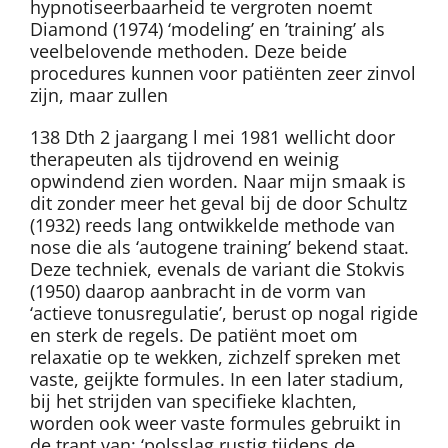
hypnotiseerbaarheid te vergroten noemt
Diamond (1974) ‘modeling’ en ’training’ als
veelbelovende methoden. Deze beide
procedures kunnen voor patiënten zeer zinvol
zijn, maar zullen
138 Dth 2 jaargang l mei 1981 wellicht door
therapeuten als tijdrovend en weinig
opwindend zien worden. Naar mijn smaak is
dit zonder meer het geval bij de door Schultz
(1932) reeds lang ontwikkelde methode van
nose die als ‘autogene training’ bekend staat.
Deze techniek, evenals de variant die Stokvis
(1950) daarop aanbracht in de vorm van
‘actieve tonusregulatie’, berust op nogal rigide
en sterk de regels. De patiënt moet om
relaxatie op te wekken, zichzelf spreken met
vaste, geijkte formules. In een later stadium,
bij het strijden van specifieke klachten,
worden ook weer vaste formules gebruikt in
de trant van: ‘polsslag rustig tijdens de