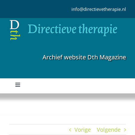
Ga
naar
info@directievetherapie.nl
inhoud
Archief website Dth Magazine
Toggle
Navigation
Home
Archief
Vorige
Volgende