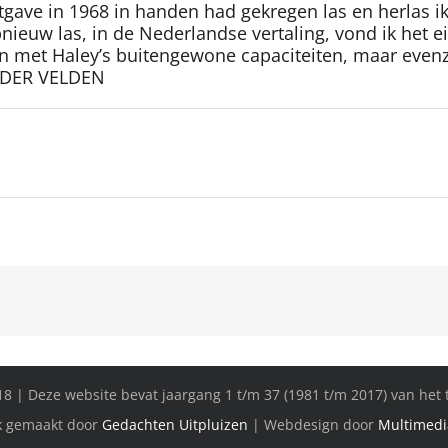
gave in 1968 in handen had gekregen las en herlas ik 
opnieuw las, in de Nederlandse vertaling, vond ik het 
aken met Haley’s buitengewone capaciteiten, maar even
N DER VELDEN
8 | Deze website bevat jaargang 1 t/m 37 (1981 t/m 2017) van het t
k gemaakt door
Gedachten Uitpluizen
| Webdesign door
Multimedi