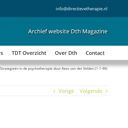
info@directievetherapie.nl
Archief website Dth Magazine
rs
TDT Overzicht
Over Dth
Contact
Strategieën in de psychotherapie door Kees van der Velden (1-1-96)
Vorige
Volgende