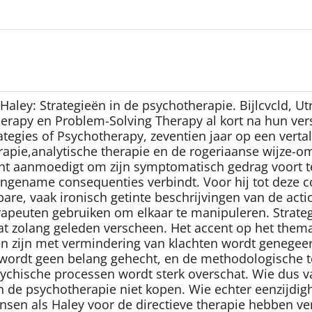
ley: Strategieën in de psychotherapie. Bijlcvcld, Utrec
rapy en Problem-Solving Therapy al kort na hun versc
ategies of Psychotherapy, zeventien jaar op een verta
pie,analytische therapie en de rogeriaanse wijze-om,
ënt aanmoedigt om zijn symptomatisch gedrag voort te z
ngename consequenties verbindt. Voor hij tot deze co
are, vaak ironisch getinte beschrijvingen van de ac
apeuten gebruiken om elkaar te manipuleren. Strateg
t zolang geleden verscheen. Het accent op het thema 
zijn met vermindering van klachten wordt genegeerd
ordt geen belang gehecht, en de methodologische tei
ychische processen wordt sterk overschat. Wie dus v
 in de psychotherapie niet kopen. Wie echter eenzijd
nsen als Haley voor de directieve therapie hebben ver