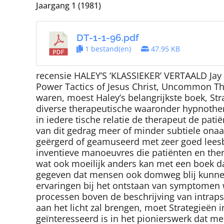
Jaargang 1 (1981)
DT-1-1-96.pdf
1 bestand(en)
47.95 KB
recensie HALEY’S ‘KLASSIEKER’ VERTAALD Jay Ha
Power Tactics of Jesus Christ, Uncommon The
waren, moest Haley’s belangrijkste boek, Str
diverse therapeutische waaronder hypnothera
in iedere tische relatie de therapeut de pati
van dit gedrag meer of minder subtiele onaa
geërgerd of geamuseerd met zeer goed leesb
inventieve manoeuvres die patiënten en ther
wat ook moeilijk anders kan met een boek da
gegeven dat mensen ook domweg blij kunnen 
ervaringen bij het ontstaan van symptomen w
processen boven de beschrijving van intraps
aan het licht zal brengen, moet Strategieën
geïnteresseerd is in het pionierswerk dat me