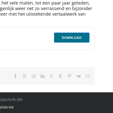
het vele malen, tot een paar jaar geleden,
eigenlijk weer net zo verrassend en bijzonder
zeer met het uitstekende vertaalwerk van
DOWNLOAD
Facebook
X
Reddit
LinkedIn
WhatsApp
Tumblr
Pinterest
Vk
E-
mail
ijdschrift Dth
afabriek