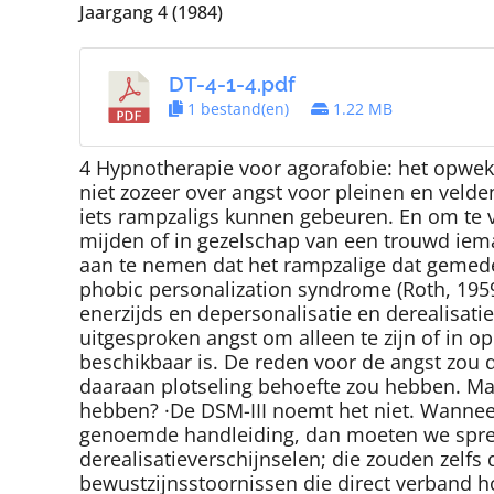
Jaargang 4 (1984)
DT-4-1-4.pdf
1 bestand(en)
1.22 MB
4 Hypnotherapie voor agorafobie: het opwek
niet zozeer over angst voor pleinen en velden
iets rampzaligs kunnen gebeuren. En om te vo
mijden of in gezelschap van een trouwd iema
aan te nemen dat het rampzalige dat gemeden
phobic personalization syndrome (Roth, 1959
enerzijds en depersonalisatie en derealisat
uitgesproken angst om alleen te zijn of in o
beschikbaar is. De reden voor de angst zou
daaraan plotseling behoefte zou hebben. M
hebben? ·De DSM-III noemt het niet. Wanneer
genoemde handleiding, dan moeten we spreke
derealisatieverschijnselen; die zouden zelfs
bewustzijnsstoornissen die direct verband 