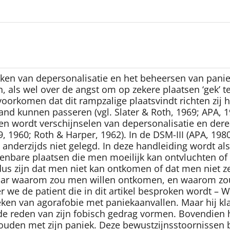
ken van depersonalisatie en het beheersen van panie
, als wel over de angst om op zekere plaatsen ‘gek’ te
orkomen dat dit rampzalige plaatsvindt richten zij h
nd kunnen passeren (vgl. Slater & Roth, 1969; APA, 1
 wordt verschijnselen van depersonalisatie en dereali
, 1960; Roth & Harper, 1962). In de DSM-III (APA, 198
ie anderzijds niet gelegd. In deze handleiding wordt
penbare plaatsen die men moeilijk kan ontvluchten of
 dus zijn dat men niet kan ontkomen of dat men niet 
aar waarom zou men willen ontkomen, en waarom zou
 we de patient die in dit artikel besproken wordt – W
n van agorafobie met paniekaanvallen. Maar hij kla
 de reden van zijn fobisch gedrag vormen. Bovendien he
houden met zijn paniek. Deze bewustzijnsstoornissen