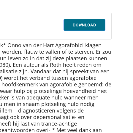
DOWNLOAD
k* Onno van der Hart Agorafobici klagen
 worden, flauw te vallen of te sterven. Er zou
un leven zo in dat zij deze plaatsen kunnen
980). Een auteur als Roth heeft reden om
satie zijn. Vandaar dat hij spreekt van een
0) wordt het verband tussen agorafobie
 als hoofdkenmerk van agorafobie genoemd: de
 waar hulp bij plotselinge hoevendheid niet
zeker is van adequate hulp wanneer men
 men in snaam plotseling hulp nodig
illem – diagnosticeren volgens de
agt ook over depersonalisatie- en
eft hij last van trance-achtige
 beantwoorden overi- * Met veel dank aan