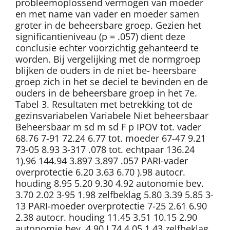
probleemoplossend vermogen van moeder
en met name van vader en moeder samen
groter in de beheersbare groep. Gezien het
significantieniveau (p = .057) dient deze
conclusie echter voorzichtig gehanteerd te
worden. Bij vergelijking met de normgroep
blijken de ouders in de niet be- heersbare
groep zich in het se deciel te bevinden en de
ouders in de beheersbare groep in het 7e.
Tabel 3. Resultaten met betrekking tot de
gezinsvariabelen Variabele Niet beheersbaar
Beheersbaar m sd m sd F p IPOV tot. vader
68.76 7-91 72.24 6.77 tot. moeder 67-47 9.21
73-05 8.93 3-317 .078 tot. echtpaar 136.24
1).96 144.94 3.897 3.897 .057 PARI-vader
overprotectie 6.20 3.63 6.70 ).98 autocr.
houding 8.95 5.20 9.30 4.92 autonomie bev.
3.70 2.02 3-95 1.98 zelfbeklag 5.80 3.39 5.85 3-
13 PARI-moeder overprotectie 7-25 2.61 6.90
2.38 autocr. houding 11.45 3.51 10.15 2.90
autonomie bev. 4.90 I.74 4.05 1.43 zelfbeklag