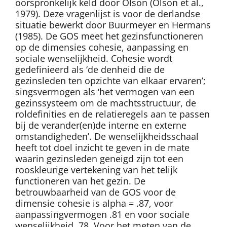
oorspronkelijk keld door Olson (Olson et al.,
1979). Deze vragenlijst is voor de derlandse
situatie bewerkt door Buurmeyer en Hermans
(1985). De GOS meet het gezinsfunctioneren
op de dimensies cohesie, aanpassing en
sociale wenselijkheid. Cohesie wordt
gedefinieerd als ‘de denheid die de
gezinsleden ten opzichte van elkaar ervaren’;
singsvermogen als ‘het vermogen van een
gezinssysteem om de machtsstructuur, de
roldefinities en de relatieregels aan te passen
bij de verander(en)de interne en externe
omstandigheden’. De wenselijkheidsschaal
heeft tot doel inzicht te geven in de mate
waarin gezinsleden geneigd zijn tot een
rooskleurige vertekening van het telijk
functioneren van het gezin. De
betrouwbaarheid van de GOS voor de
dimensie cohesie is alpha = .87, voor
aanpassingvermogen .81 en voor sociale
wenselijkheid .78. Voor het meten van de