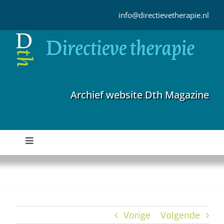
Ga
naar
info@directievetherapie.nl
inhoud
Archief website Dth Magazine
Toggle
Navigation
Home
Archief
Vorige
Volgende