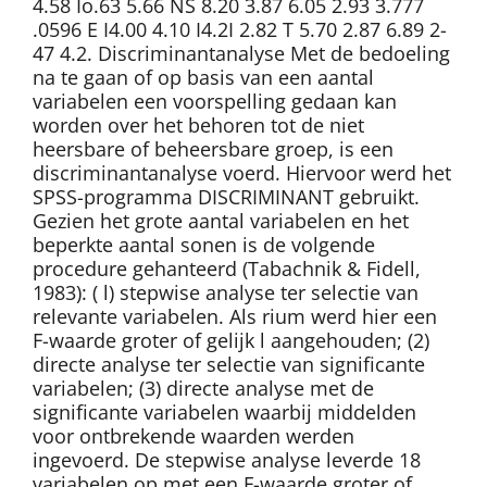
4.58 Io.63 5.66 NS 8.20 3.87 6.05 2.93 3.777
.0596 E I4.00 4.10 I4.2I 2.82 T 5.70 2.87 6.89 2-
47 4.2. Discriminantanalyse Met de bedoeling
na te gaan of op basis van een aantal
variabelen een voorspelling gedaan kan
worden over het behoren tot de niet
heersbare of beheersbare groep, is een
discriminantanalyse voerd. Hiervoor werd het
SPSS-programma DISCRIMINANT gebruikt.
Gezien het grote aantal variabelen en het
beperkte aantal sonen is de volgende
procedure gehanteerd (Tabachnik & Fidell,
1983): ( l) stepwise analyse ter selectie van
relevante variabelen. Als rium werd hier een
F-waarde groter of gelijk l aangehouden; (2)
directe analyse ter selectie van significante
variabelen; (3) directe analyse met de
significante variabelen waarbij middelden
voor ontbrekende waarden werden
ingevoerd. De stepwise analyse leverde 18
variabelen op met een F-waarde groter of