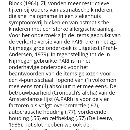
Block (1964). Zij vonden meer restrictieve
tijken bij ouders van astmatische kinderen,
die snel na opname in een ziekenhuis
symptoomvrij bleken en van astmatische
kinderen met een sterke allergische aanleg.
Voor het onderzoek zijn de items gebruikt van
de verkorte versie van de PARI, die in het zg.
Nijmeegs groeionderzoek is uitgetest (Prahl-
Andersen, 1979). In tegenstelling tot de in
Nijmegen gebruikte PARI is in het
onderhavige onderzoek voor het
beantwoorden van de items gekozen voor
een 4-puntsschaal, lopend van (1) volkomen
mee eens tot (4) absoluut niet mee eens. De
betrouwbaarheid (Cronbach’s alpha) van de
Amsterdamse lijst (A.PARl) is voor de vier
factoren als volgt: overprotectie (.67),
autocratische houding (.77), vorderende
houding (.55) en zelfbeklag (.57) (De Leeuw,
1986). Tot slot hebben we ook de