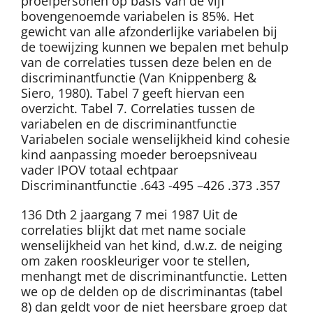
proefpersonen op basis van de vijf
bovengenoemde variabelen is 85%. Het
gewicht van alle afzonderlijke variabelen bij
de toewijzing kunnen we bepalen met behulp
van de correlaties tussen deze belen en de
discriminantfunctie (Van Knippenberg &
Siero, 1980). Tabel 7 geeft hiervan een
overzicht. Tabel 7. Correlaties tussen de
variabelen en de discriminantfunctie
Variabelen sociale wenselijkheid kind cohesie
kind aanpassing moeder beroepsniveau
vader IPOV totaal echtpaar
Discriminantfunctie .643 -495 –426 .373 .357
136 Dth 2 jaargang 7 mei 1987 Uit de
correlaties blijkt dat met name sociale
wenselijkheid van het kind, d.w.z. de neiging
om zaken rooskleuriger voor te stellen,
menhangt met de discriminantfunctie. Letten
we op de delden op de discriminantas (tabel
8) dan geldt voor de niet heersbare groep dat