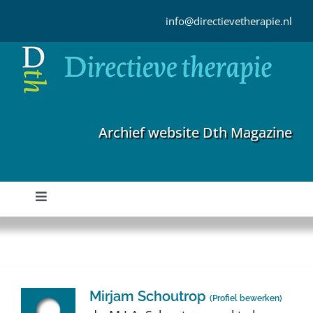
Ga
naar
info@directievetherapie.nl
inhoud
Archief website Dth Magazine
Toggle
Navigation
Home
Archief
Mirjam Schoutrop
(
Profiel bewerken
)