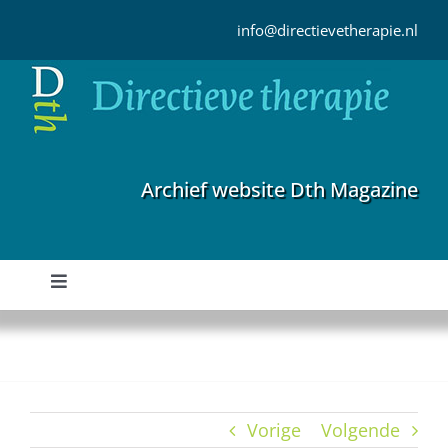
Ga
naar
info@directievetherapie.nl
inhoud
Archief website Dth Magazine
Toggle
Navigation
Home
Archief
Vorige
Volgende