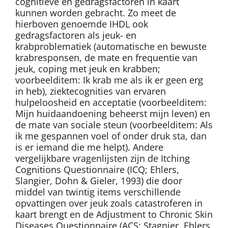
cognitieve en gedragsfactoren in kaart
kunnen worden gebracht. Zo meet de
hierboven genoemde IHDL ook
gedragsfactoren als jeuk- en
krabproblematiek (automatische en bewuste
krabresponsen, de mate en frequentie van
jeuk, coping met jeuk en krabben;
voorbeelditem: Ik krab me als ik er geen erg
in heb), ziektecognities van ervaren
hulpeloosheid en acceptatie (voorbeelditem:
Mijn huidaandoening beheerst mijn leven) en
de mate van sociale steun (voorbeelditem: Als
ik me gespannen voel of onder druk sta, dan
is er iemand die me helpt). Andere
vergelijkbare vragenlijsten zijn de Itching
Cognitions Questionnaire (ICQ; Ehlers,
Slangier, Dohn & Gieler, 1993) die door
middel van twintig items verschillende
opvattingen over jeuk zoals catastroferen in
kaart brengt en de Adjustment to Chronic Skin
Diseases Questionnaire (ACS; Stagnier, Ehlers