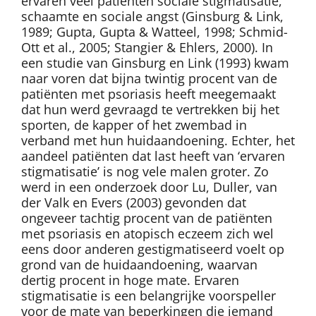
ervaren veel patiënten sociale stigmatisatie,
schaamte en sociale angst (Ginsburg & Link,
1989; Gupta, Gupta & Watteel, 1998; Schmid-
Ott et al., 2005; Stangier & Ehlers, 2000). In
een studie van Ginsburg en Link (1993) kwam
naar voren dat bijna twintig procent van de
patiënten met psoriasis heeft meegemaakt
dat hun werd gevraagd te vertrekken bij het
sporten, de kapper of het zwembad in
verband met hun huidaandoening. Echter, het
aandeel patiënten dat last heeft van ‘ervaren
stigmatisatie’ is nog vele malen groter. Zo
werd in een onderzoek door Lu, Duller, van
der Valk en Evers (2003) gevonden dat
ongeveer tachtig procent van de patiënten
met psoriasis en atopisch eczeem zich wel
eens door anderen gestigmatiseerd voelt op
grond van de huidaandoening, waarvan
dertig procent in hoge mate. Ervaren
stigmatisatie is een belangrijke voorspeller
voor de mate van beperkingen die iemand