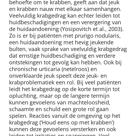
behoefte om te krabben, geeft aan dat jeuk
en krabben nauw met elkaar samenhangen.
Veelvuldig krabgedrag kan echter leiden tot
huidbeschadigingen en een verergering van
de huidaandoening (Yosipovitch et al., 2003).
Zo is er bij patiënten met prurigo nodularis,
een huidaandoening met hevig jeukende
bulten, vaak sprake van veelvuldig krabgedrag
dat ernstige huidbeschadiging en verdere
ontstekingen tot gevolg kan hebben. Ook bij
chronische urticaria (netelroos) en
onverklaarde jeuk speelt deze jeuk- en
krabproblematiek een rol. Bij veel patiënten
leidt het krabgedrag op de korte termijn tot
opluchting, maar op de langere termijn
kunnen gevoelens van machteloosheid,
schaamte en schuld een grote rol gaan
spelen. Reacties vanuit de omgeving op het
krabgedrag (‘Houd eens op met krabben’)
kunnen deze gevoelens versterken en ook
leiden tot irritaties en spanningen. Veel