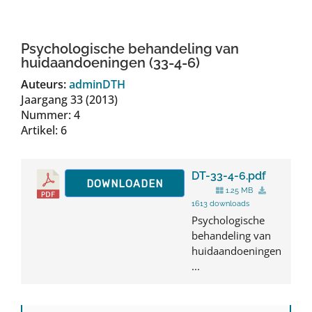
Auteurs
Psychologische behandeling van
TDT Overzicht
huidaandoeningen (33-4-6)
Auteurs:
adminDTH
Jaargang 33 (2013)
Over Dth
Nummer: 4
Artikel: 6
Contact
DT-33-4-6.pdf
DOWNLOADEN
1.25 MB
1613 downloads
Psychologische
behandeling van
huidaandoeningen
...