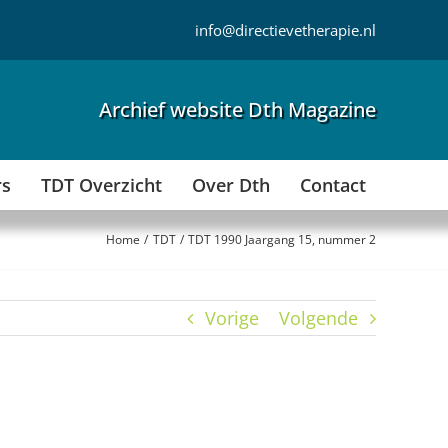
info@directievetherapie.nl
Archief website Dth Magazine
rs
TDT Overzicht
Over Dth
Contact
Home
TDT
TDT 1990 Jaargang 15, nummer 2
Vorige
Volgende