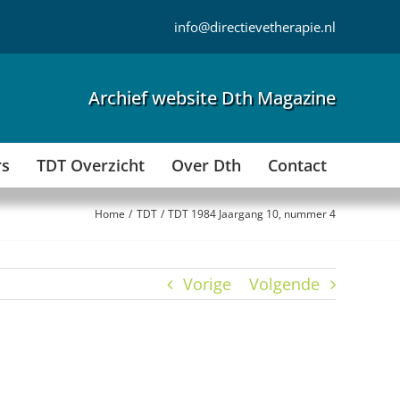
info@directievetherapie.nl
Archief website Dth Magazine
rs
TDT Overzicht
Over Dth
Contact
Home
TDT
TDT 1984 Jaargang 10, nummer 4
Vorige
Volgende