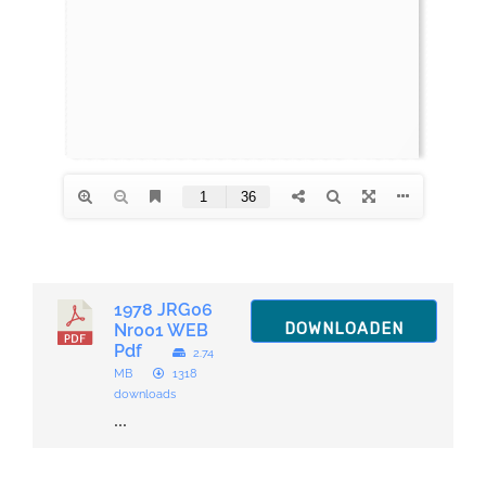
1978 JRG06
DOWNLOADEN
Nr001 WEB
Pdf
2.74
MB
1318
downloads
...