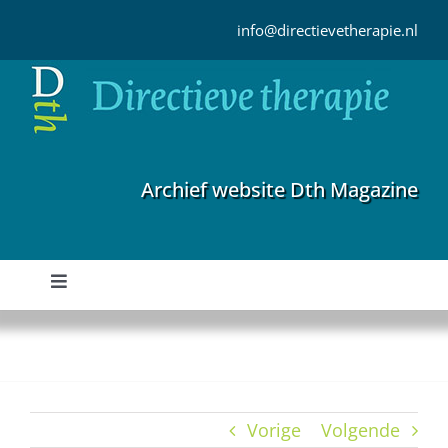
Ga
naar
info@directievetherapie.nl
inhoud
Archief website Dth Magazine
Toggle
Navigation
Home
Archief
Vorige
Volgende