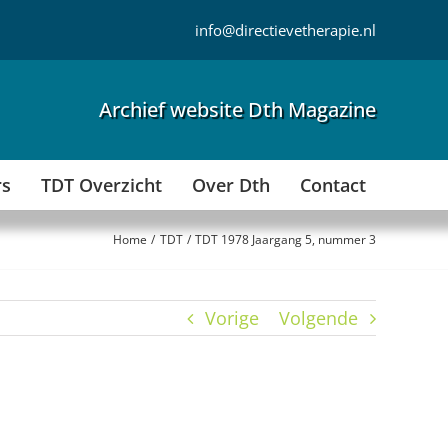
info@directievetherapie.nl
Archief website Dth Magazine
rs
TDT Overzicht
Over Dth
Contact
Home
TDT
TDT 1978 Jaargang 5, nummer 3
Vorige
Volgende