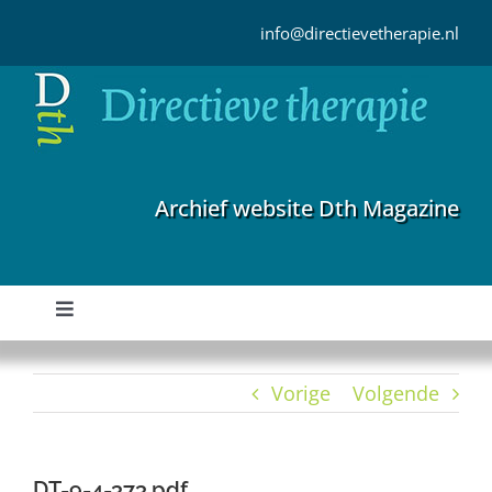
Ga
naar
info@directievetherapie.nl
inhoud
Archief website Dth Magazine
Toggle
Navigation
Home
Vorige
Volgende
Archief
DT-9-4-373.pdf