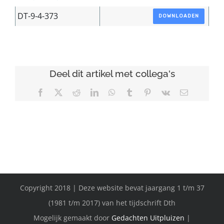
DT-9-4-373
DOWNLOADEN
Deel dit artikel met collega's
Facebook
X
Reddit
LinkedIn
WhatsApp
Tumblr
Pinterest
Vk
E-
mail
Copyright 2018 | Deze website bevat jaargang 1 t/m 37
(1981 t/m 2017) van het tijdschrift Dth
Mogelijk gemaakt door
Gedachten Uitpluizen
|