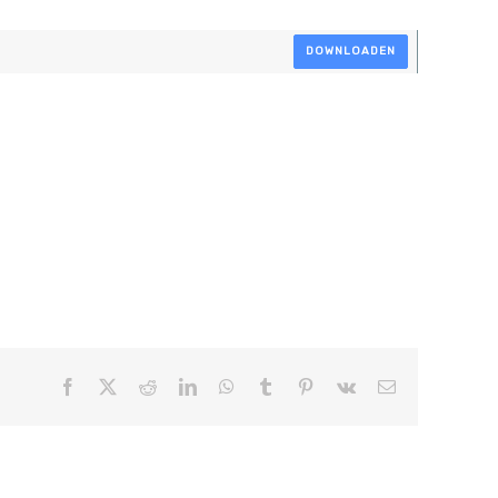
DOWNLOADEN
Facebook
X
Reddit
LinkedIn
WhatsApp
Tumblr
Pinterest
Vk
E-
mail