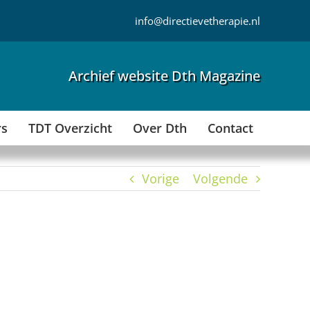
info@directievetherapie.nl
Archief website Dth Magazine
rs
TDT Overzicht
Over Dth
Contact
Vorige
Volgende