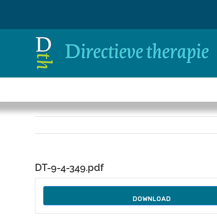
Ga
naar
inhoud
DT-9-4-349.pdf
DOWNLOAD