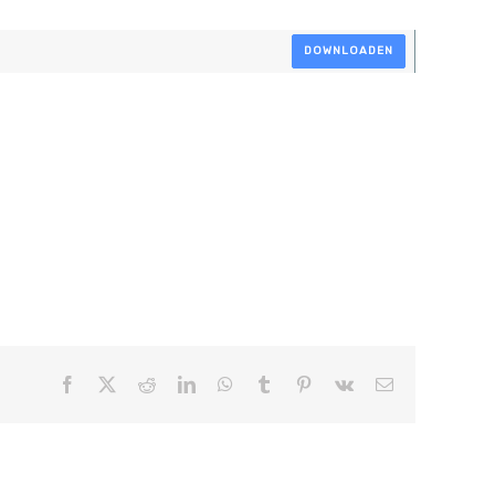
DOWNLOADEN
Facebook
X
Reddit
LinkedIn
WhatsApp
Tumblr
Pinterest
Vk
E-
mail