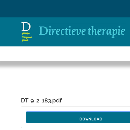
Ga
naar
inhoud
DT-9-2-183.pdf
DOWNLOAD