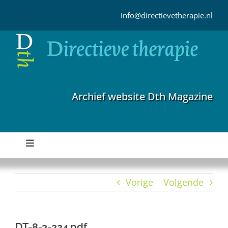
Ga
naar
info@directievetherapie.nl
inhoud
Archief website Dth Magazine
Toggle
Navigation
Home
Vorige
Volgende
Archief
DT-8-3-224.pdf