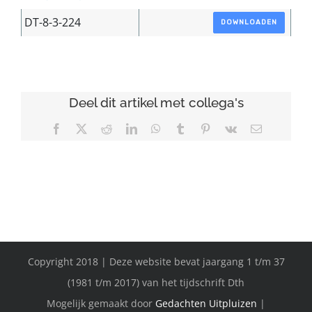
DT-8-3-224
DOWNLOADEN
Deel dit artikel met collega's
Facebook
X
Reddit
LinkedIn
WhatsApp
Tumblr
Pinterest
Vk
E-
mail
Copyright 2018 | Deze website bevat jaargang 1 t/m 37
(1981 t/m 2017) van het tijdschrift Dth
Mogelijk gemaakt door
Gedachten Uitpluizen
|