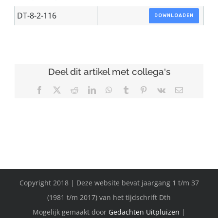
DT-8-2-116
DOWNLOADEN
Deel dit artikel met collega's
Facebook
X
Reddit
LinkedIn
WhatsApp
Tumblr
Pinterest
Vk
E-
mail
Copyright 2018 | Deze website bevat jaargang 1 t/m 37
(1981 t/m 2017) van het tijdschrift Dth
Mogelijk gemaakt door
Gedachten Uitpluizen
|