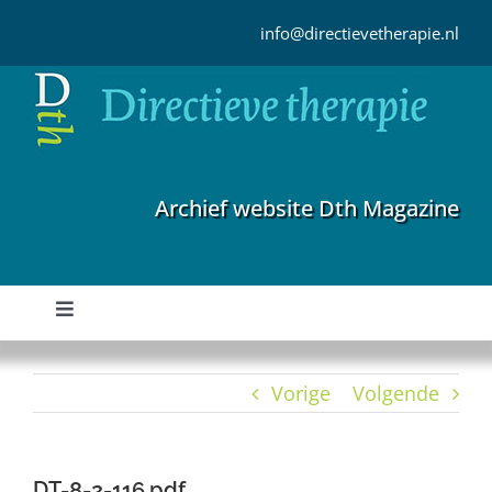
Ga
naar
info@directievetherapie.nl
inhoud
Archief website Dth Magazine
Toggle
Navigation
Home
Vorige
Volgende
Archief
DT-8-2-116.pdf