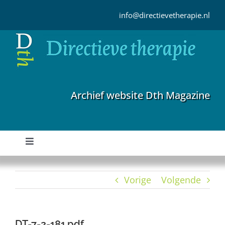
Ga
naar
info@directievetherapie.nl
inhoud
Archief website Dth Magazine
Toggle
Navigation
Home
Vorige
Volgende
Archief
DT-7-2-181.pdf