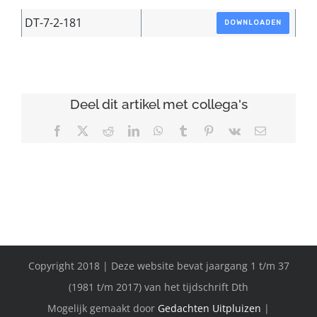
DT-7-2-181
DOWNLOADEN
Deel dit artikel met collega's
Facebook
X
Reddit
LinkedIn
WhatsApp
Tumblr
Pinterest
Vk
E-
mail
Copyright 2018 | Deze website bevat jaargang 1 t/m 37
(1981 t/m 2017) van het tijdschrift Dth
Mogelijk gemaakt door
Gedachten Uitpluizen
|