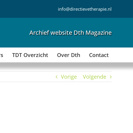
info@directievetherapie.nl
Archief website Dth Magazine
rs
TDT Overzicht
Over Dth
Contact
Vorige
Volgende