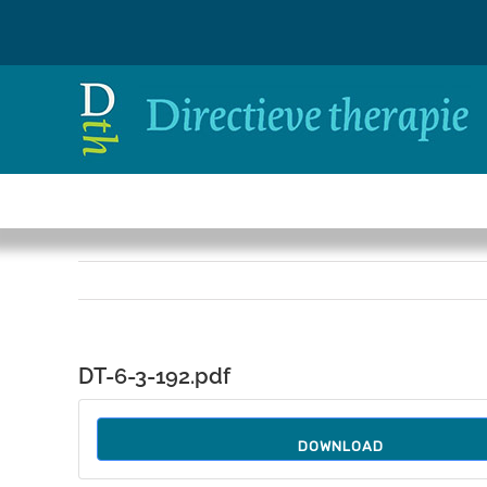
Ga
naar
inhoud
DT-6-3-192.pdf
DOWNLOAD