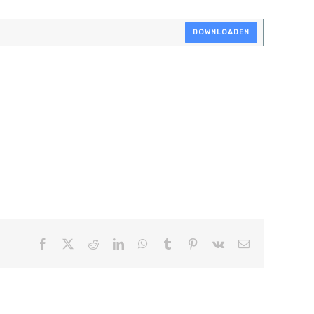
DOWNLOADEN
Facebook
X
Reddit
LinkedIn
WhatsApp
Tumblr
Pinterest
Vk
E-
mail