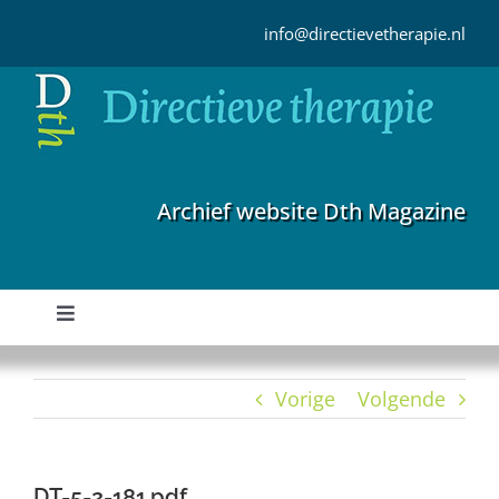
Ga
naar
info@directievetherapie.nl
inhoud
Archief website Dth Magazine
Toggle
Navigation
Home
Vorige
Volgende
Archief
DT-5-2-181.pdf