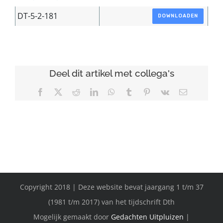
DT-5-2-181
DOWNLOADEN
Deel dit artikel met collega's
Facebook
X
Reddit
LinkedIn
WhatsApp
Tumblr
Pinterest
Vk
E-
mail
Copyright 2018 | Deze website bevat jaargang 1 t/m 37
(1981 t/m 2017) van het tijdschrift Dth
Mogelijk gemaakt door
Gedachten Uitpluizen
|