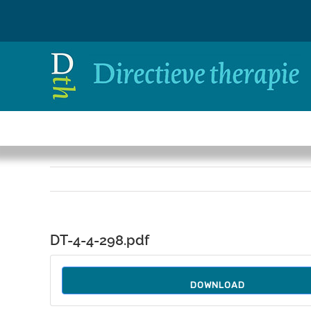
Ga
naar
inhoud
DT-4-4-298.pdf
DOWNLOAD