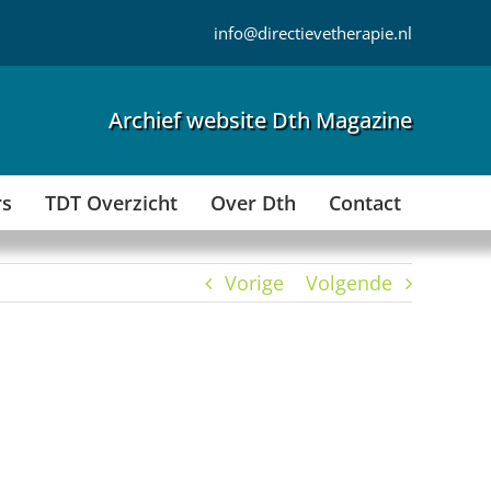
info@directievetherapie.nl
Archief website Dth Magazine
rs
TDT Overzicht
Over Dth
Contact
Vorige
Volgende