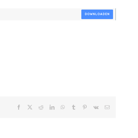
DOWNLOADEN
Facebook
X
Reddit
LinkedIn
WhatsApp
Tumblr
Pinterest
Vk
E-
mail