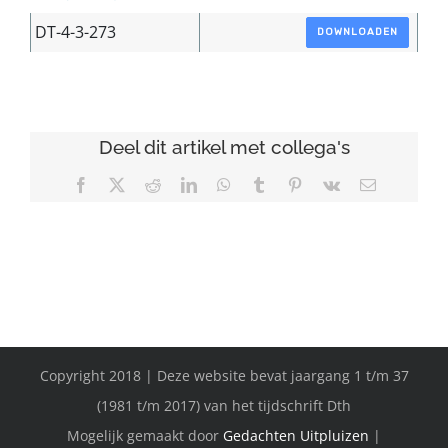
DT-4-3-273
DOWNLOADEN
Deel dit artikel met collega's
Facebook
X
Reddit
LinkedIn
WhatsApp
Tumblr
Pinterest
Vk
E-
mail
Copyright 2018 | Deze website bevat jaargang 1 t/m 37
(1981 t/m 2017) van het tijdschrift Dth
Mogelijk gemaakt door
Gedachten Uitpluizen
|