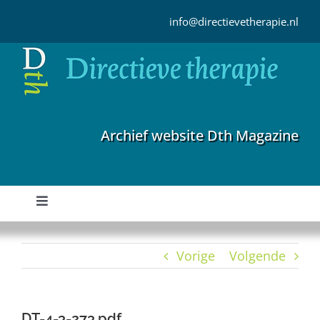
Ga
naar
info@directievetherapie.nl
inhoud
Archief website Dth Magazine
Toggle
Navigation
Home
Vorige
Volgende
Archief
DT-4-3-273.pdf