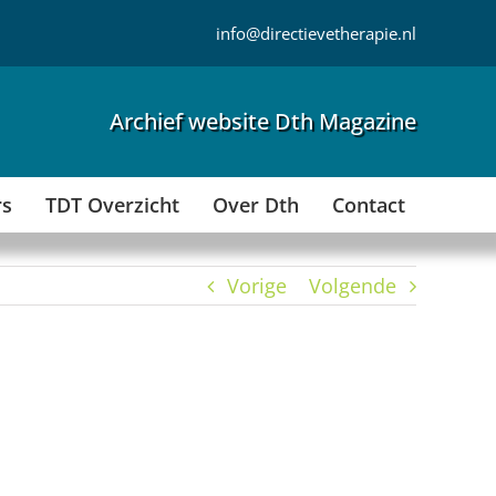
info@directievetherapie.nl
Archief website Dth Magazine
rs
TDT Overzicht
Over Dth
Contact
Vorige
Volgende