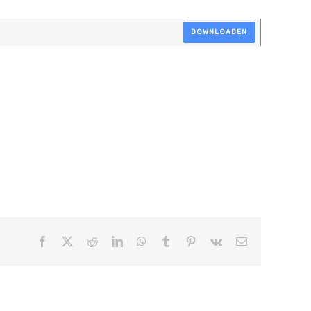
DOWNLOADEN
Facebook
X
Reddit
LinkedIn
WhatsApp
Tumblr
Pinterest
Vk
E-
mail