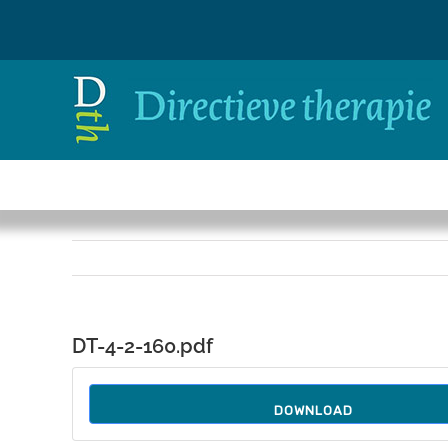
Ga
naar
inhoud
DT-4-2-160.pdf
DOWNLOAD