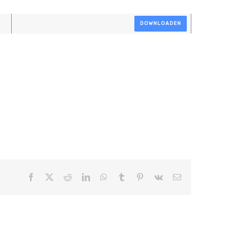
DOWNLOADEN
Facebook
X
Reddit
LinkedIn
WhatsApp
Tumblr
Pinterest
Vk
E-
mail