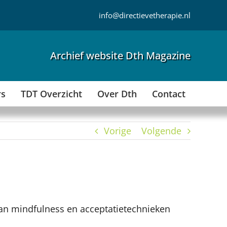
info@directievetherapie.nl
Archief website Dth Magazine
rs
TDT Overzicht
Over Dth
Contact
Vorige
Volgende
n mindfulness en acceptatietechnieken