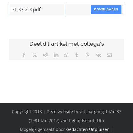
DT-37-2-3.pdf
DOWNLOADEN
Deel dit artikel met collega's
Facebook
X
Reddit
LinkedIn
WhatsApp
Tumblr
Pinterest
Vk
E-
mail
Copyright 2018 | Deze website bevat jaargang 1 t/m 37
(1981 t/m 2017) van het tijdschrift Dth
Mogelijk gemaakt door
Gedachten Uitpluizen
|