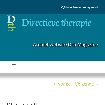
Ga
naar
info@directievetherapie.nl
inhoud
Archief website Dth Magazine
Toggle
Navigation
Home
Vorige
Volgende
Archief
DT-37-2-3.pdf