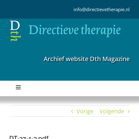
Ga
naar
info@directievetherapie.nl
inhoud
Archief website Dth Magazine
Toggle
Navigation
Home
Vorige
Volgende
Archief
DT-37-1-3.pdf