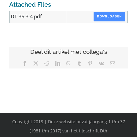
Attached Files
DT-36-3-4.pdf
DOWNLOADEN
Deel dit artikel met collega's
Facebook
X
Reddit
LinkedIn
WhatsApp
Tumblr
Pinterest
Vk
E-
mail
Copyright 2018 | Deze website bevat jaargang 1 t/m 37
(1981 t/m 2017) van het tijdschrift Dth