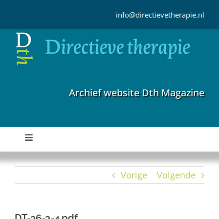
Ga
naar
info@directievetherapie.nl
inhoud
Archief website Dth Magazine
Toggle
Navigation
Home
Vorige
Volgende
Archief
DT-36-3-4.pdf