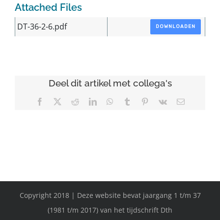
Attached Files
DT-36-2-6.pdf
DOWNLOADEN
Deel dit artikel met collega's
Facebook
X
Reddit
LinkedIn
WhatsApp
Tumblr
Pinterest
Vk
E-
mail
Copyright 2018 | Deze website bevat jaargang 1 t/m 37
(1981 t/m 2017) van het tijdschrift Dth