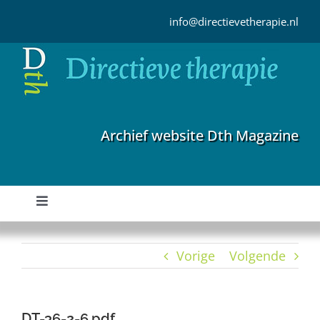
Ga
naar
info@directievetherapie.nl
inhoud
Archief website Dth Magazine
Toggle
Navigation
Home
Vorige
Volgende
Archief
DT-36-2-6.pdf