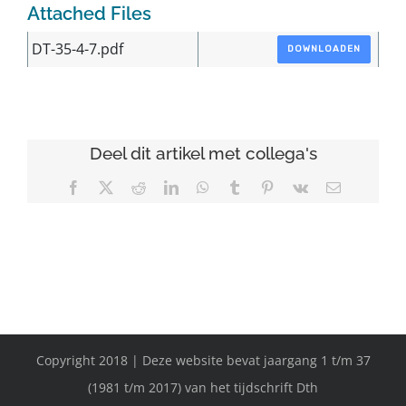
Attached Files
DT-35-4-7.pdf
DOWNLOADEN
Deel dit artikel met collega's
Facebook
X
Reddit
LinkedIn
WhatsApp
Tumblr
Pinterest
Vk
E-
mail
Copyright 2018 | Deze website bevat jaargang 1 t/m 37
(1981 t/m 2017) van het tijdschrift Dth