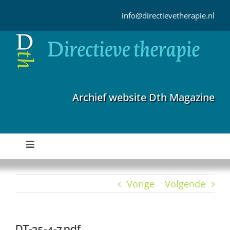
Ga
naar
info@directievetherapie.nl
inhoud
Archief website Dth Magazine
Toggle
Navigation
Home
Vorige
Volgende
Archief
DT-35-4-7.pdf