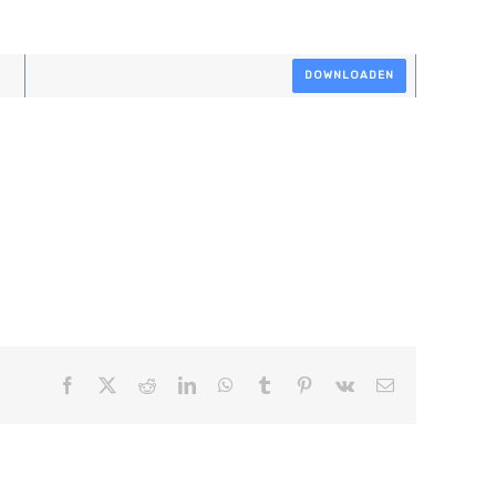
DOWNLOADEN
Facebook
X
Reddit
LinkedIn
WhatsApp
Tumblr
Pinterest
Vk
E-
mail