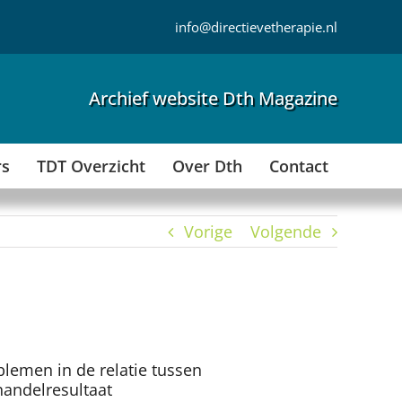
info@directievetherapie.nl
Archief website Dth Magazine
rs
TDT Overzicht
Over Dth
Contact
Vorige
Volgende
lemen in de relatie tussen
andelresultaat