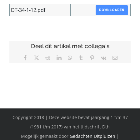
DT-34-1-12.pdf
DOWNLOADEN
Deel dit artikel met collega's
Facebook
X
Reddit
LinkedIn
WhatsApp
Tumblr
Pinterest
Vk
E-
mail
Copyright 2018 | Deze website bevat jaargang 1 t/m 37
(1981 t/m 2017) van het tijdschrift Dth
Mogelijk gemaakt door
Gedachten Uitpluizen
|