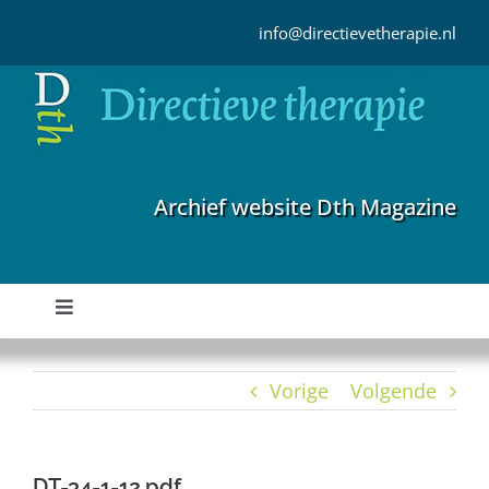
Ga
naar
info@directievetherapie.nl
inhoud
Archief website Dth Magazine
Toggle
Navigation
Home
Vorige
Volgende
Archief
DT-34-1-12.pdf