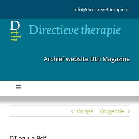
Ga
naar
info@directievetherapie.nl
inhoud
Archief website Dth Magazine
Toggle
Navigation
Home
Vorige
Volgende
Archief
DT 32 1 2 Pdf