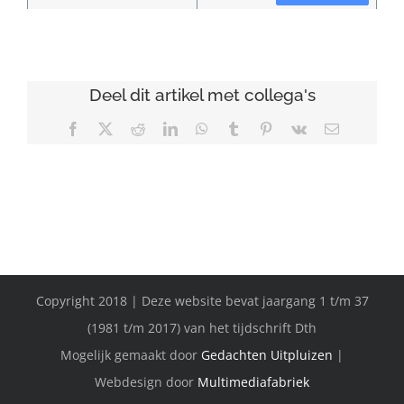
Deel dit artikel met collega's
Facebook
X
Reddit
LinkedIn
WhatsApp
Tumblr
Pinterest
Vk
E-
mail
Copyright 2018 | Deze website bevat jaargang 1 t/m 37
(1981 t/m 2017) van het tijdschrift Dth
Mogelijk gemaakt door
Gedachten Uitpluizen
|
Webdesign door
Multimediafabriek