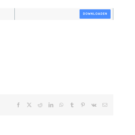
DOWNLOADEN
Facebook
X
Reddit
LinkedIn
WhatsApp
Tumblr
Pinterest
Vk
E-
mail