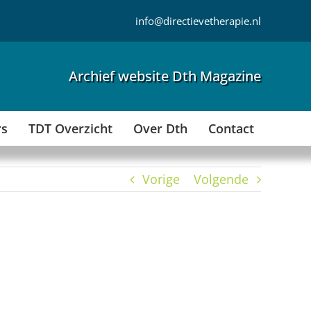
info@directievetherapie.nl
Archief website Dth Magazine
rs
TDT Overzicht
Over Dth
Contact
Vorige
Volgende