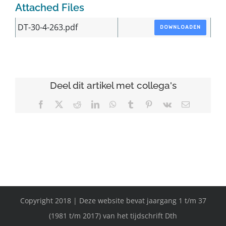
Attached Files
DT-30-4-263.pdf
DOWNLOADEN
Deel dit artikel met collega's
Facebook
X
Reddit
LinkedIn
WhatsApp
Tumblr
Pinterest
Vk
E-
mail
Copyright 2018 | Deze website bevat jaargang 1 t/m 37
(1981 t/m 2017) van het tijdschrift Dth