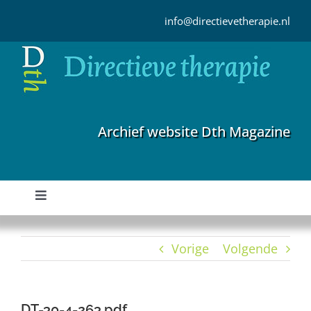
Ga
naar
info@directievetherapie.nl
inhoud
Archief website Dth Magazine
Toggle
Navigation
Home
Vorige
Volgende
Archief
DT-30-4-263.pdf