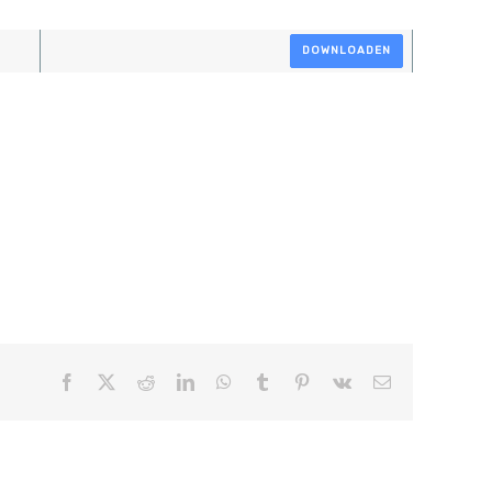
DOWNLOADEN
Facebook
X
Reddit
LinkedIn
WhatsApp
Tumblr
Pinterest
Vk
E-
mail