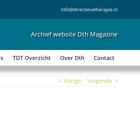
info@directievetherapie.nl
Archief website Dth Magazine
rs
TDT Overzicht
Over Dth
Contact
Vorige
Volgende