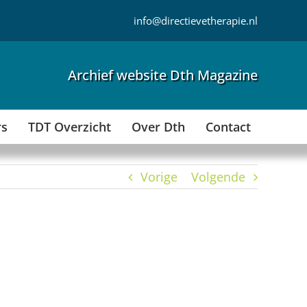
info@directievetherapie.nl
Archief website Dth Magazine
rs
TDT Overzicht
Over Dth
Contact
Vorige
Volgende