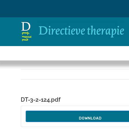
Ga
naar
inhoud
DT-3-2-124.pdf
DOWNLOAD