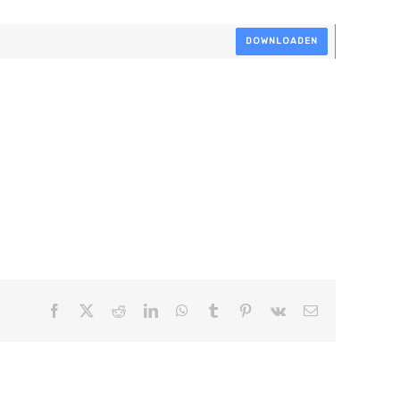
DOWNLOADEN
Facebook
X
Reddit
LinkedIn
WhatsApp
Tumblr
Pinterest
Vk
E-
mail