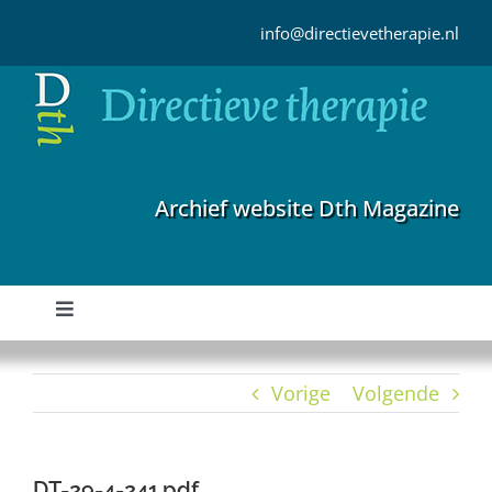
Ga
naar
info@directievetherapie.nl
inhoud
Archief website Dth Magazine
Toggle
Navigation
Home
Vorige
Volgende
Archief
DT-29-4-241.pdf