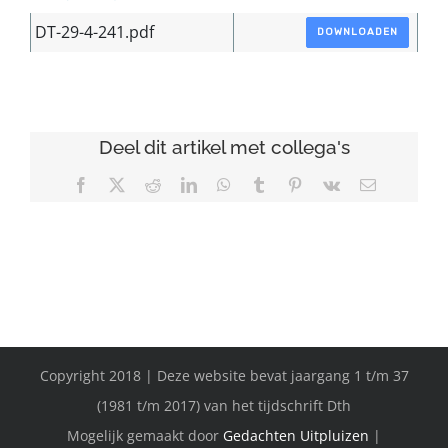
DT-29-4-241.pdf
DOWNLOADEN
Deel dit artikel met collega's
Facebook
X
Reddit
LinkedIn
WhatsApp
Tumblr
Pinterest
Vk
E-
mail
Copyright 2018 | Deze website bevat jaargang 1 t/m 37
(1981 t/m 2017) van het tijdschrift Dth
Mogelijk gemaakt door
Gedachten Uitpluizen
|